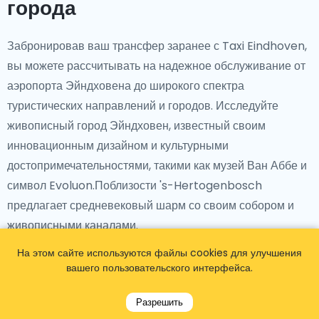
города
Забронировав ваш трансфер заранее с Taxi Eindhoven,
вы можете рассчитывать на надежное обслуживание от
аэропорта Эйндховена до широкого спектра
туристических направлений и городов. Исследуйте
живописный город Эйндховен, известный своим
инновационным дизайном и культурными
достопримечательностями, такими как музей Ван Аббе и
символ Evoluon.Поблизости 's-Hertogenbosch
предлагает средневековый шарм со своим собором и
живописными каналами.
На этом сайте используются файлы cookies для улучшения
Далее, посетите Маастрихт за его смесь истории и
вашего пользовательского интерфейса.
утонченности вдоль реки Маас, с
достопримечательностями, такими как базилика святого
Разрешить
Серватия и живописные площади, такие как Vrijthof.