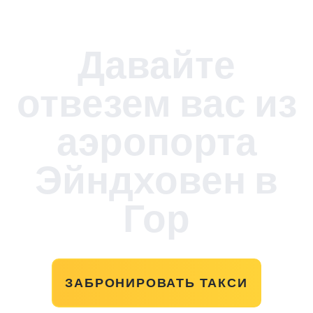
Давайте
отвезем вас из
аэропорта
Эйндховен в
Гор
ЗАБРОНИРОВАТЬ ТАКСИ