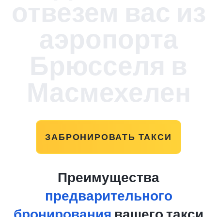
отвезем вас из
аэропорта
Брюсселя в
Масмехелен
ЗАБРОНИРОВАТЬ ТАКСИ
Преимущества
предварительного
бронирования
вашего такси