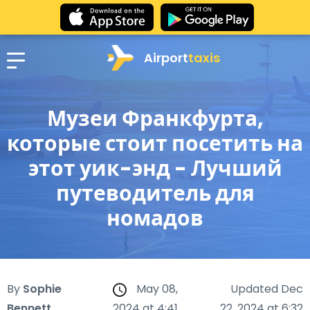
Airport
taxis
Музеи Франкфурта,
которые стоит посетить на
этот уик-энд - Лучший
путеводитель для
номадов
By
Sophie
May 08,
Updated Dec
Bennett
2024 at 4:41
22, 2024 at 6:32