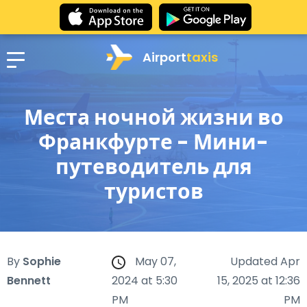
Airport
taxis
Места ночной жизни во
Франкфурте - Мини-
путеводитель для
туристов
By
Sophie
May 07,
Updated Apr
Bennett
2024 at 5:30
15, 2025 at 12:36
PM
PM