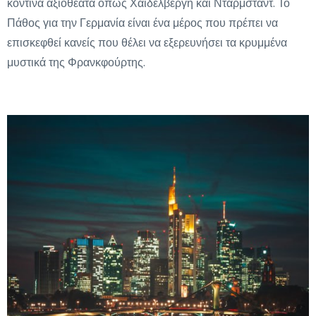
κοντινά αξιοθέατα όπως Χαϊδελβέργη και Νταρμστάντ. Το
Πάθος για την Γερμανία είναι ένα μέρος που πρέπει να
επισκεφθεί κανείς που θέλει να εξερευνήσει τα κρυμμένα
μυστικά της Φρανκφούρτης.