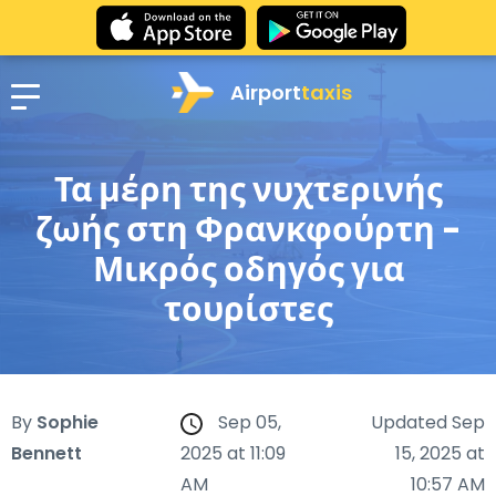
Airport
taxis
Τα μέρη της νυχτερινής
ζωής στη Φρανκφούρτη -
Μικρός οδηγός για
τουρίστες
By
Sophie
Sep 05,
Updated Sep
Bennett
2025 at 11:09
15, 2025 at
AM
10:57 AM