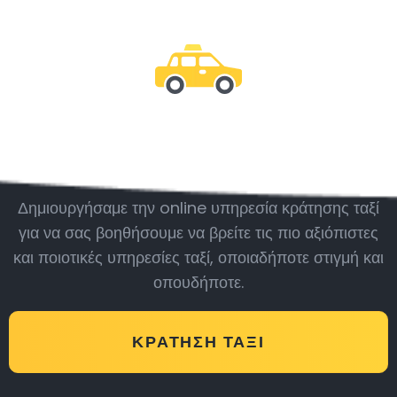
Μείνε μαζί μας
Δημιουργήσαμε την online υπηρεσία κράτησης ταξί
για να σας βοηθήσουμε να βρείτε τις πιο αξιόπιστες
και ποιοτικές υπηρεσίες ταξί, οποιαδήποτε στιγμή και
οπουδήποτε.
ΚΡΆΤΗΣΗ ΤΑΞΊ