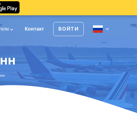
тели
Контакт
ВОЙТИ
онн
онн