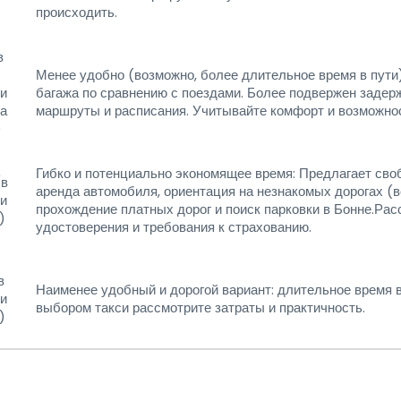
происходить.
в
Менее удобно (возможно, более длительное время в пути
и
багажа по сравнению с поездами. Более подвержен задер
а
маршруты и расписания. Учитывайте комфорт и возможнос
)
Гибко и потенциально экономящее время: Предлагает сво
(в
аренда автомобиля, ориентация на незнакомых дорогах (
и
прохождение платных дорог и поиск парковки в Бонне.Ра
)
удостоверения и требования к страхованию.
в
Наименее удобный и дорогой вариант: длительное время в
и
выбором такси рассмотрите затраты и практичность.
)