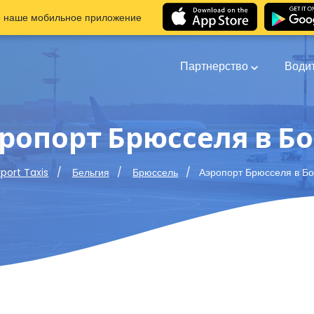
е наше мобильное приложение
Партнерство
Води
ропорт Брюсселя в Б
Аэропорт Брюсселя в Б
rport Taxis
Бельгия
Брюссель