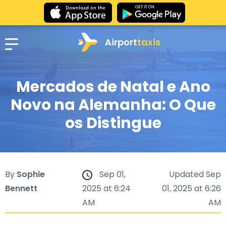
Airport
taxis
Mercados de Natal e Ano
Novo na Alemanha: O Que
os Distingue
By
Sophie
Sep 01,
Updated Sep
Bennett
2025 at 6:24
01, 2025 at 6:26
AM
AM