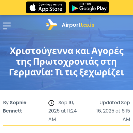
Airport
taxis
Χριστούγεννα και Αγορές
της Πρωτοχρονιάς στη
Γερμανία: Τι τις ξεχωρίζει
By
Sophie
Sep 10,
Updated Sep
Bennett
2025 at 11:24
16, 2025 at 6:15
AM
AM