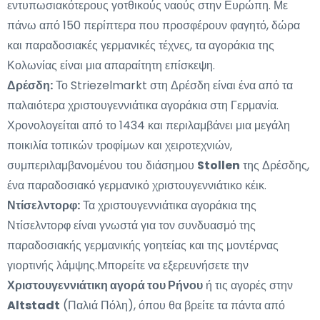
εντυπωσιακότερους γοτθικούς ναούς στην Ευρώπη. Με
πάνω από 150 περίπτερα που προσφέρουν φαγητό, δώρα
και παραδοσιακές γερμανικές τέχνες, τα αγοράκια της
Κολωνίας είναι μια απαραίτητη επίσκεψη.
Δρέσδη:
Το Striezelmarkt στη Δρέσδη είναι ένα από τα
παλαιότερα χριστουγεννιάτικα αγοράκια στη Γερμανία.
Χρονολογείται από το 1434 και περιλαμβάνει μια μεγάλη
ποικιλία τοπικών τροφίμων και χειροτεχνιών,
συμπεριλαμβανομένου του διάσημου
Stollen
της Δρέσδης,
ένα παραδοσιακό γερμανικό χριστουγεννιάτικο κέικ.
Ντίσελντορφ:
Τα χριστουγεννιάτικα αγοράκια της
Ντίσελντορφ είναι γνωστά για τον συνδυασμό της
παραδοσιακής γερμανικής γοητείας και της μοντέρνας
γιορτινής λάμψης.Mπορείτε να εξερευνήσετε την
Χριστουγεννιάτικη αγορά του Ρήνου
ή τις αγορές στην
Altstadt
(Παλιά Πόλη), όπου θα βρείτε τα πάντα από