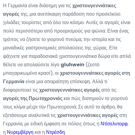
Η Γερμανία είναι διάσημη για τις
χριστουγεννιάτικες
αγορές
της, μια ανεπίκαιρη παράδοση που προσελκύει
χιλιάδες τουρίστες από όλο τον κόσμο. Αυτές οι αγορές είναι
πολύ περισσότερο από προορισμούς για ψώνια. Είναι ένας
τρόπος να ζήσετε το γιορτινό πνεύμα, την ιστορία και τις
μοναδικές γαστρονομικές απολαύσεις της χώρας. Είτε
ψάχνετε για παραδοσιακά χριστουγεννιάτικα δώρα είτε απλά
θέλετε να απολαύσετε λίγο
gluhwein
(ζεστό
μπαχαρικωμένο κρασί), οι
χριστουγεννιάτικες αγορές στη
Γερμανία
είναι μια απαραίτητη επίσκεψη. Αλλά τι
διαφοροποιεί τις
χριστουγεννιάτικες αγορές
από τις
αγορές της Πρωτοχρονιάς
και πώς διατηρούν το γιορτινό
τους κλίμα μέχρι την Πρωτοχρονιά; Σε αυτό το άρθρο, θα
εξετάσουμε αναλυτικά τις
χριστουγεννιάτικες αγορές
στη
Γερμανία, με ειδική έμφαση σε πόλεις όπως η
Ντίσελντορφ
,
η
Νυρεμβέργη
και η
Ντρέσδη
.