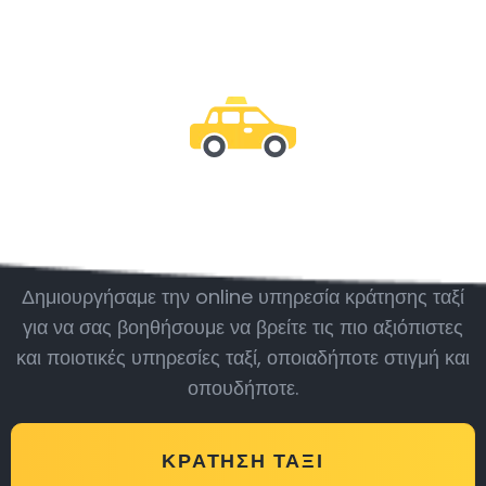
Μείνε μαζί μας
Δημιουργήσαμε την online υπηρεσία κράτησης ταξί
για να σας βοηθήσουμε να βρείτε τις πιο αξιόπιστες
και ποιοτικές υπηρεσίες ταξί, οποιαδήποτε στιγμή και
οπουδήποτε.
ΚΡΆΤΗΣΗ ΤΑΞΊ