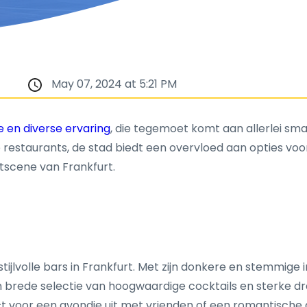
May 07, 2024 at 5:21 PM
e en diverse ervaring
, die tegemoet komt aan allerlei sma
e restaurants, de stad biedt een overvloed aan opties vo
htscene van Frankfurt.
tijlvolle bars in Frankfurt. Met zijn donkere en stemmige
jn brede selectie van hoogwaardige cocktails en sterke d
fect voor een avondje uit met vrienden of een romantische