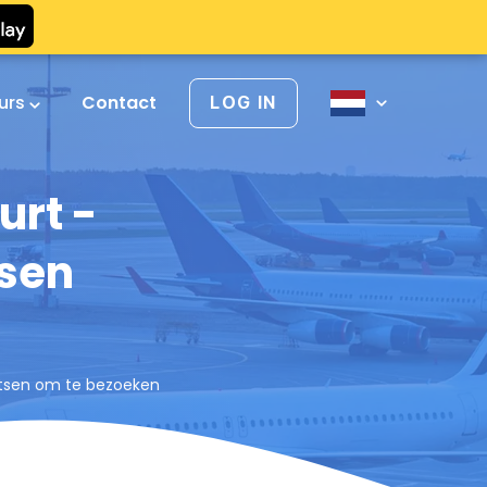
urs
Contact
LOG IN
urt -
tsen
aatsen om te bezoeken