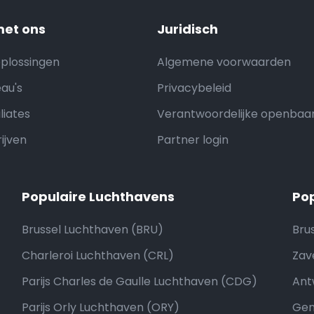
et ons
Juridisch
oplossingen
Algemene voorwaarden
au's
Privacybeleid
liates
Verantwoordelijke openbaa
ijven
Partner login
Populaire Luchthavens
Po
Brussel Luchthaven (BRU)
Bru
Charleroi Luchthaven (CRL)
Zav
Parijs Charles de Gaulle Luchthaven (CDG)
Ant
Parijs Orly Luchthaven (ORY)
Gen