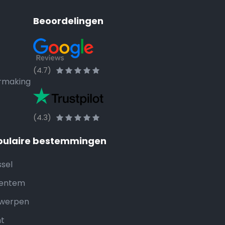
Beoordelingen
(4.7)
rmaking
(4.3)
pulaire bestemmingen
ssel
entem
werpen
t