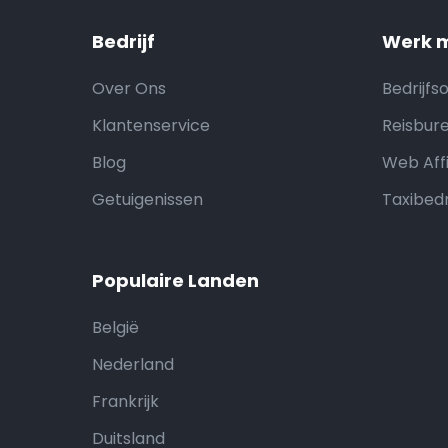
Bedrijf
Werk m
Over Ons
Bedrijfs
Klantenservice
Reisbure
Blog
Web Affi
Getuigenissen
Taxibedr
Populaire Landen
België
Nederland
Frankrijk
Duitsland