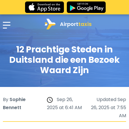
Airport
taxis
12 Prachtige Steden in
Duitsland die een Bezoek
Waard Zijn
By
Sophie
Sep 26,
Updated Sep
Bennett
2025 at 6:41 AM
26, 2025 at 7:55
AM