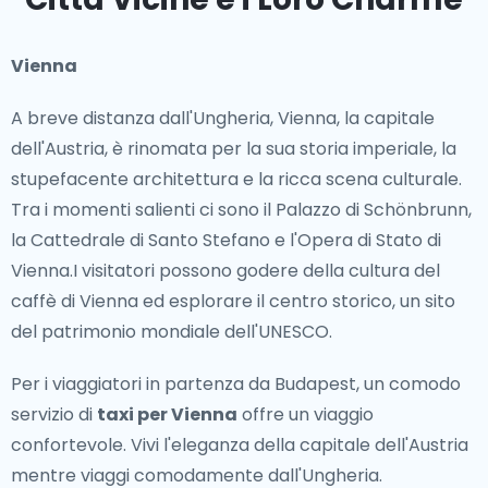
ad Aquincum. Anche la storia reale è prominente, con
numerosi castelli e palazzi, come il Palazzo di Gödöllő,
Vienna
che era un rifugio preferito della regina Elisabetta
(Sisi) d'Ungheria. In tutto il paese, l'architettura ben
A breve distanza dall'Ungheria, Vienna, la capitale
conservata e le città storiche riflettono l'evoluzione
dell'Austria, è rinomata per la sua storia imperiale, la
dell'Ungheria nei secoli.
stupefacente architettura e la ricca scena culturale.
Tra i momenti salienti ci sono il Palazzo di Schönbrunn,
Luoghi Iconici
la Cattedrale di Santo Stefano e l'Opera di Stato di
Dalle vivaci strade di Budapest ai paesaggi sereni della
Vienna.I visitatori possono godere della cultura del
campagna, l'Ungheria è piena di luoghi iconici. I
caffè di Vienna ed esplorare il centro storico, un sito
visitatori possono godersi una crociera sul fiume
del patrimonio mondiale dell'UNESCO.
Danubio, rilassarsi nelle famose terme o esplorare il
Per i viaggiatori in partenza da Budapest, un comodo
Quartiere Ebraico storico, ricco di storia e cultura. La
servizio di
taxi per Vienna
offre un viaggio
bellezza naturale abbonda, con splendide località
confortevole. Vivi l'eleganza della capitale dell'Austria
come il Lago Balaton e il Parco Nazionale di Bukk, che
mentre viaggi comodamente dall'Ungheria.
offrono viste mozzafiato e attività all'aperto.