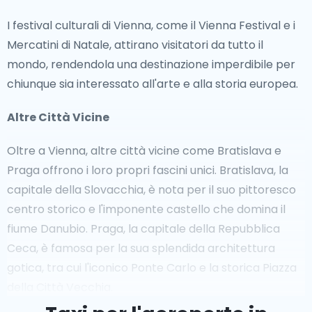
I festival culturali di Vienna, come il Vienna Festival e i
Fuori dai Sentieri Battuti
Mercatini di Natale, attirano visitatori da tutto il
Per i viaggiatori in cerca di esperienze uniche,
mondo, rendendola una destinazione imperdibile per
l'Ungheria offre molti tesori nascosti.Il suggestivo
chiunque sia interessato all'arte e alla storia europea.
villaggio di Hollókő, sito del patrimonio mondiale
Altre Città Vicine
dell'UNESCO, mostra la vita e l'architettura tradizionali
del villaggio ungherese. La pittoresca curva del
Oltre a Vienna, altre città vicine come Bratislava e
Danubio, con città come Visegrád ed Esztergom, è
Praga offrono i loro propri fascini unici. Bratislava, la
perfetta per esplorare la storia medievale e godersi
capitale della Slovacchia, è nota per il suo pittoresco
paesaggi pittoreschi. Inoltre, gli amanti della natura
centro storico e l'imponente castello che domina il
possono scoprire la bellezza del Parco Nazionale di
fiume Danubio. Praga, la capitale della Repubblica
Hortobágy, noto per le sue vaste pianure e la fauna
Ceca, è famosa per la sua splendida architettura
unica.
gotica, tra cui l'iconico Ponte Carlo e la storica Piazza
della Città Vecchia.
Per un viaggio comodo da Budapest, un
taxi per Eger
è un ottimo modo per esplorare questa città storica.