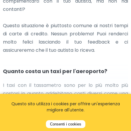
complimentarti con il tuo autista, ma non hai
contanti?
Questa situazione è piuttosto comune ai nostri tempi
di carte di credito. Nessun problema! Puoi renderci
molto felici lasciando il tuo feedback e ci
assicureremo che il tuo autista lo riceva.
Quanto costa un taxi per l'aeroporto?
I taxi con il tassametro sono per lo più molto più
costosi in quanto addebitano costi diversi come una
tariffa di prelievo più costosa di notte, un prezzo per
Questo sito utilizza i cookies per offrire un'esperienza
chilometro e probabilmente anche una tariffa di
migliore all'utente.
attesa.Offriamo servizi di taxi a prezzi fissi a partire da
Consenti i cookies
37 euro a viaggio senza costi nascosti!