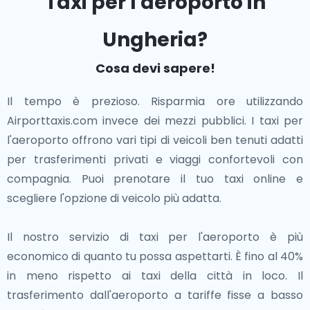
Taxi per l'aeroporto in
Queste città vicine, tutte a breve distanza
Visita il Castello di Eger e assaggia i famosi vini della
dall'Ungheria, offrono eccellenti opportunità per
Ungheria?
regione nella Valle della Bella Donna.
esplorare il ricco tessuto culturale e storico
dell'Europa centrale.Che tu stia visitando i palazzi di
Cosa devi sapere!
L'Ungheria offre un delizioso mix di siti storici, bellezze
Vienna o i ponti di Praga, queste destinazioni offrono
naturali e cultura moderna. Che tu stia gustando un
Il tempo è prezioso. Risparmia ore utilizzando
esperienze diverse e arricchenti a breve distanza da
tradizionale gulasch in un ristorante locale, facendo un
Airporttaxis.com invece dei mezzi pubblici. I taxi per
Budapest.
bagno termale o passeggiando tra villaggi
l'aeroporto offrono vari tipi di veicoli ben tenuti adatti
affascinanti, questo paese promette un'esperienza
per trasferimenti privati e viaggi confortevoli con
indimenticabile.
compagnia. Puoi prenotare il tuo taxi online e
scegliere l'opzione di veicolo più adatta.
Il nostro servizio di taxi per l'aeroporto è più
economico di quanto tu possa aspettarti. È fino al 40%
in meno rispetto ai taxi della città in loco. Il
trasferimento dall'aeroporto a tariffe fisse a basso