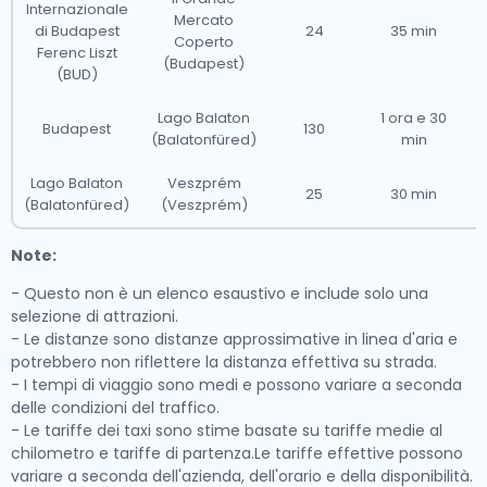
Internazionale
Mercato
di Budapest
24
35 min
Coperto
Ferenc Liszt
(Budapest)
(BUD)
Lago Balaton
1 ora e 30
Budapest
130
(Balatonfüred)
min
Lago Balaton
Veszprém
25
30 min
(Balatonfüred)
(Veszprém)
Note:
- Questo non è un elenco esaustivo e include solo una
selezione di attrazioni.
- Le distanze sono distanze approssimative in linea d'aria e
potrebbero non riflettere la distanza effettiva su strada.
- I tempi di viaggio sono medi e possono variare a seconda
delle condizioni del traffico.
- Le tariffe dei taxi sono stime basate su tariffe medie al
chilometro e tariffe di partenza.Le tariffe effettive possono
variare a seconda dell'azienda, dell'orario e della disponibilità.