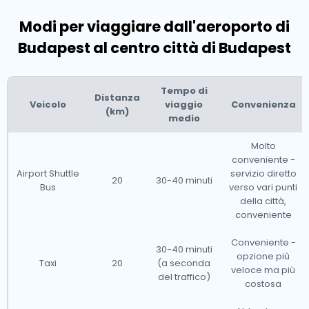
I taxi per l'aeroporto operano in tutti gli aeroporti
Modi per viaggiare dall'aeroporto di
internazionali e nei porti da crociera di tutto il mondo.
Budapest al centro città di Budapest
Tempo di
Un'occhiata all'Ungheria
Distanza
Veicolo
viaggio
Convenienza
(km)
medio
Stai cercando un taxi per l'aeroporto in
Ungheria?
Molto
conveniente -
Conosciuta per i suoi paesaggi mozzafiato, il ricco
Airport Shuttle
servizio diretto
20
30-40 minuti
patrimonio culturale e le città vibranti, l'Ungheria offre
Bus
verso vari punti
comodi servizi di taxi per l'aeroporto per garantire
della città,
conveniente
che i tuoi viaggi siano senza intoppi. Che tu sia nella
capitale Budapest o stia esplorando belle città come
Conveniente -
30-40 minuti
opzione più
Debrecen o Szeged, i nostri taxi possono portarti
Taxi
20
(a seconda
veloce ma più
del traffico)
rapidamente all'aeroporto, anche all'ultimo minuto.
costosa
Tuttavia, ti consigliamo di prenotare il tuo