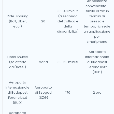
Abbastanza
trasferimento in aeroporto online tramite il nostro sito
conveniente -
web per un viaggio senza stress.
30-40 minuti
simile al taxi in
Ride-sharing
(a seconda
termini di
(Bolt, Uber,
20
del traffico e
prezzo e
L'Ungheria ha una rete di servizi taxi affidabile e
ecc.)
della
tempo, richiede
consolidata, e vorremmo affrontare alcune domande
disponibilità)
un'applicazione
per
comuni riguardanti i trasferimenti in aeroporto.
smartphone
Aeroporto
I nostri taxi operano in tutti i principali aeroporti
Hotel Shuttle
Internazionale
internazionali in Ungheria, rendendoli accessibili da
(se offerto
Varia
30-60 minuti
di Budapest
quasi 500 città in tutto il paese.Di seguito è riportato
dall'hotel)
Ferenc Liszt
(BUD)
un elenco degli aeroporti in cui i nostri taxi sono
disponibili 24/7:
Aeroporto
Internazionale
Aeroporto
di Budapest
di Szeged
170
2 ore
Ferenc Liszt
(SZG)
(BUD)
Aeroporto