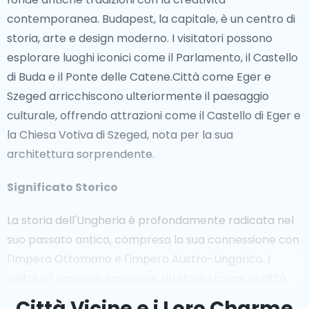
contemporanea. Budapest, la capitale, è un centro di
storia, arte e design moderno. I visitatori possono
esplorare luoghi iconici come il Parlamento, il Castello
di Buda e il Ponte delle Catene.Città come Eger e
Szeged arricchiscono ulteriormente il paesaggio
culturale, offrendo attrazioni come il Castello di Eger e
la Chiesa Votiva di Szeged, nota per la sua
architettura sorprendente.
Significato Storico
La storia dell'Ungheria è profondamente radicata nel
suo passato antico, compresa la sua connessione con
l'Impero Ottomano e l'Impero Austro-Ungarico. I
visitatori possono esplorare siti storici come la città
medievale di Szentendre e le antiche rovine romane
Città Vicine e i Loro Charme