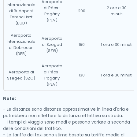
Aeroporto
Internazionale
di Pécs-
2 ore e 30
di Budapest
200
Pogány
minuti
Ferenc Liszt
(PEV)
(BUD)
Aeroporto
Aeroporto
Internazionale
di Szeged
150
1 ora e 30 minuti
di Debrecen
(SZG)
(DEB)
Aeroporto
Aeroporto di
di Pécs-
130
1 ora e 30 minuti
Szeged (SZG)
Pogány
(PEV)
Note:
- Le distanze sono distanze approssimative in linea d'aria e
potrebbero non riflettere la distanza effettiva su strada.
- I tempi di viaggio sono medi e possono variare a seconda
delle condizioni del traffico.
- Le tariffe dei taxi sono stime basate su tariffe medie al