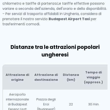
chilometro e tariffe di partenza.Le tariffe effettive possono
variare a seconda dell'azienda, dell'orario e della disponibilità.
- Per servizi di trasporto affidabili in Ungheria, considera di
prenotare il nostro servizio
Budapest Airport Taxi
per
trasferimenti comodi.
Distanze tra le attrazioni popolari
ungheresi
Tempo di
Attrazione di
Attrazione di
Distanza
viaggio
origine
destinazione
(km)
s
(appross.)
Aeroporto
internazionale
Piazza degli
di Budapest
Eroi
22
30 min
Ferenc Liszt
(Budapest)