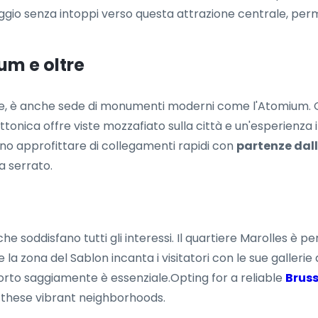
ggio senza intoppi verso questa attrazione centrale, per
um e oltre
che, è anche sede di monumenti moderni come l'Atomium. O
tonica offre viste mozzafiato sulla città e un'esperienza in
ono approfittare di collegamenti rapidi con
partenze dall
 serrato.
che soddisfano tutti gli interessi. Il quartiere Marolles è p
 zona del Sablon incanta i visitatori con le sue gallerie d'
porto saggiamente è essenziale.Opting for a reliable
Bruss
 these vibrant neighborhoods.