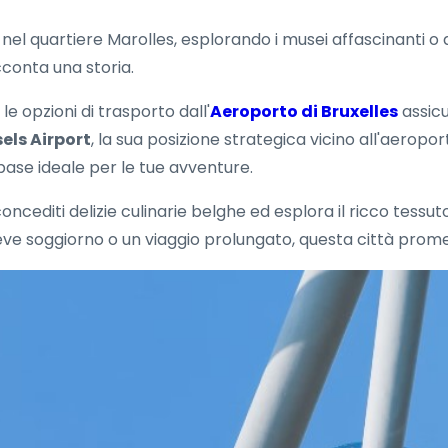
 nel quartiere Marolles, esplorando i musei affascinanti
cconta una storia.
e opzioni di trasporto dall'
Aeroporto di Bruxelles
assicu
els Airport
, la sua posizione strategica vicino all'aeropor
 base ideale per le tue avventure.
 concediti delizie culinarie belghe ed esplora il ricco tes
eve soggiorno o un viaggio prolungato, questa città prome