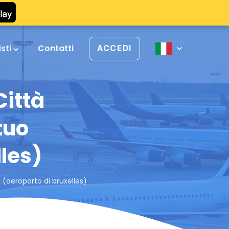
isti
Contatti
ACCEDI
Città
tuo
lles)
 (aeroporto di bruxelles)