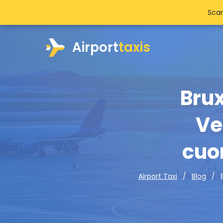
Scar
Airport
taxis
Brux
Ve
cuor
Airport Taxi
Blog