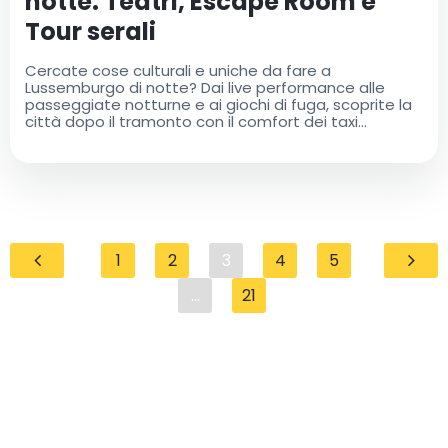
notte: Teatri, Escape Room e
Tour serali
Cercate cose culturali e uniche da fare a
Lussemburgo di notte? Dai live performance alle
passeggiate notturne e ai giochi di fuga, scoprite la
città dopo il tramonto con il comfort dei taxi
dell'aeroporto
1
2
3
4
5
...
21