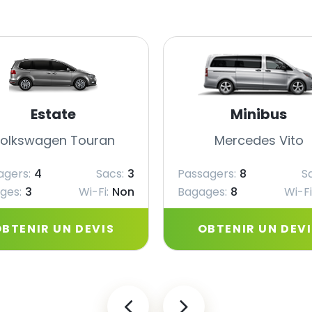
Estate
Minibus
olkswagen Touran
Mercedes Vito
agers:
4
Sacs:
3
Passagers:
8
S
ges:
3
Wi-Fi:
Non
Bagages:
8
Wi-Fi
BTENIR UN DEVIS
OBTENIR UN DEV