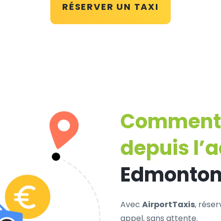
RÉSERVER UN TAXI
Comment r
depuis l’
Edmonto
Avec
AirportTaxis
, rése
appel, sans attente.