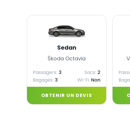
Sedan
Škoda Octavia
V
Passagers:
3
Sacs:
2
Pass
Bagages:
3
Wi-Fi:
Non
Baga
OBTENIR UN DEVIS
O