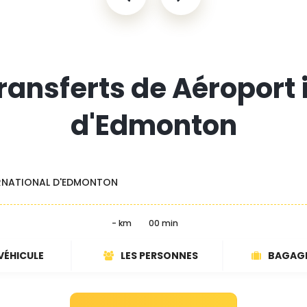
transferts de Aéroport 
d'Edmonton
RNATIONAL D'EDMONTON
- km
00 min
VÉHICULE
LES PERSONNES
BAGAG