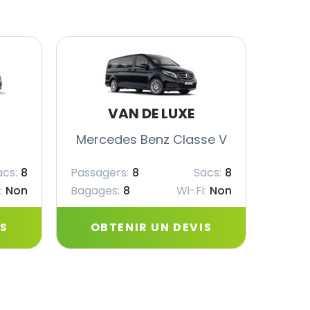
VAN DE LUXE
Mercedes Benz Classe V
Merc
acs:
8
Passagers:
8
Sacs:
8
Passag
:
Non
Bagages:
8
Wi-Fi:
Non
Bagag
IS
OBTENIR UN DEVIS
OB