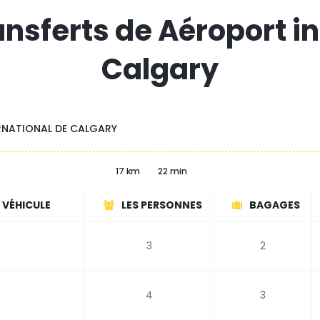
ansferts de Aéroport i
Calgary
RNATIONAL DE CALGARY
17 km
22 min
 VÉHICULE
LES PERSONNES
BAGAGES
3
2
4
3