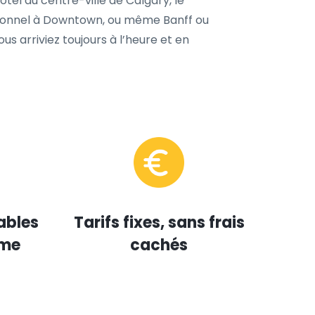
tel du centre-ville de Calgary, le
ssionnel à Downtown, ou même Banff ou
s arriviez toujours à l’heure et en
ables
Tarifs fixes, sans frais
mme
cachés