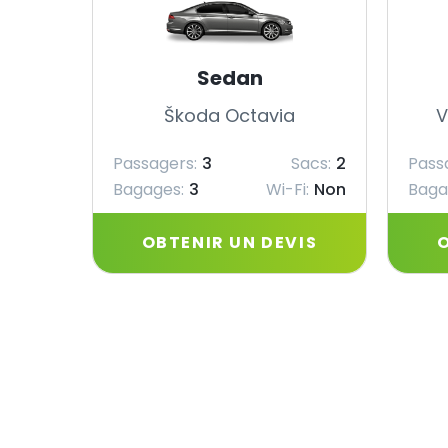
Sedan
Škoda Octavia
V
Passagers:
3
Sacs:
2
Pass
Bagages:
3
Wi-Fi:
Non
Baga
OBTENIR UN DEVIS
O