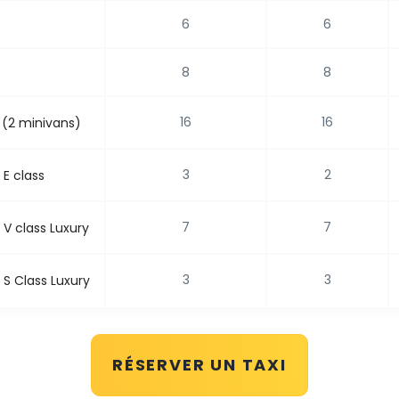
6
6
8
8
16
16
 (2 minivans)
3
2
E class
7
7
V class Luxury
3
3
S Class Luxury
RÉSERVER UN TAXI