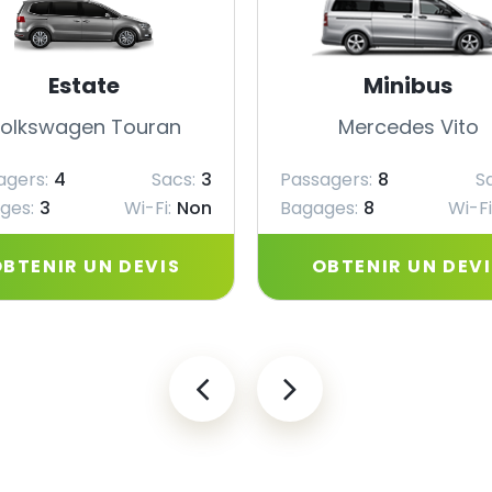
Estate
Minibus
olkswagen Touran
Mercedes Vito
agers:
4
Sacs:
3
Passagers:
8
S
ges:
3
Wi-Fi:
Non
Bagages:
8
Wi-Fi
BTENIR UN DEVIS
OBTENIR UN DEV