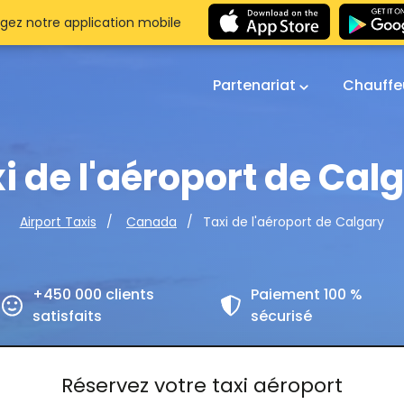
gez notre application mobile
Partenariat
Chauffe
i de l'aéroport de Cal
Taxi de l'aéroport de Calgary
Airport Taxis
Canada
+450 000 clients
Paiement 100 %
satisfaits
sécurisé
Réservez votre taxi aéroport