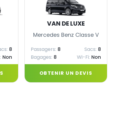
VAN DE LUXE
Mercedes Benz Classe V
Merc
acs:
8
Passagers:
8
Sacs:
8
Passag
:
Non
Bagages:
8
Wi-Fi:
Non
Bagag
IS
OBTENIR UN DEVIS
OB