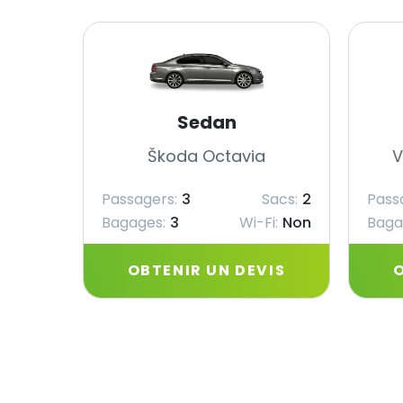
Sedan
Škoda Octavia
V
Passagers:
3
Sacs:
2
Pass
Bagages:
3
Wi-Fi:
Non
Baga
OBTENIR UN DEVIS
O