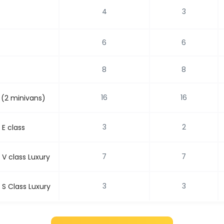
4
3
6
6
8
8
16
16
 (2 minivans)
3
2
E class
7
7
V class Luxury
3
3
S Class Luxury