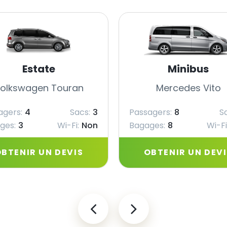
Estate
Minibus
olkswagen Touran
Mercedes Vito
agers:
4
Sacs:
3
Passagers:
8
S
ges:
3
Wi-Fi:
Non
Bagages:
8
Wi-Fi
BTENIR UN DEVIS
OBTENIR UN DEV