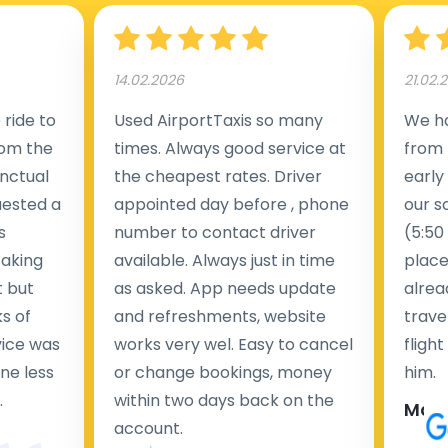
14.02.2026
21.02.
ride to
Used AirportTaxis so many
We ha
rom the
times. Always good service at
from 
nctual
the cheapest rates. Driver
early
uested a
appointed day before , phone
our s
s
number to contact driver
(5:50
taking
available. Always just in time
place
t but
as asked. App needs update
alrea
s of
and refreshments, website
travel
rvice was
works very wel. Easy to cancel
fligh
ne less
or change bookings, money
him.
.
within two days back on the
Man
account.