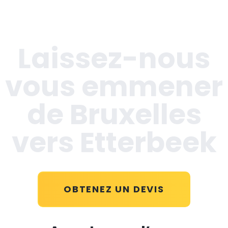
Laissez-nous
vous emmener
de Bruxelles
vers Etterbeek
OBTENEZ UN DEVIS