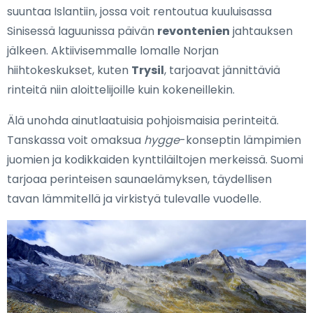
suuntaa Islantiin, jossa voit rentoutua kuuluisassa
Sinisessä laguunissa päivän
revontenien
jahtauksen
jälkeen. Aktiivisemmalle lomalle Norjan
hiihtokeskukset, kuten
Trysil
, tarjoavat jännittäviä
rinteitä niin aloittelijoille kuin kokeneillekin.
Älä unohda ainutlaatuisia pohjoismaisia perinteitä.
Tanskassa voit omaksua
hygge
-konseptin lämpimien
juomien ja kodikkaiden kynttiläiltojen merkeissä. Suomi
tarjoaa perinteisen saunaelämyksen, täydellisen
tavan lämmitellä ja virkistyä tulevalle vuodelle.