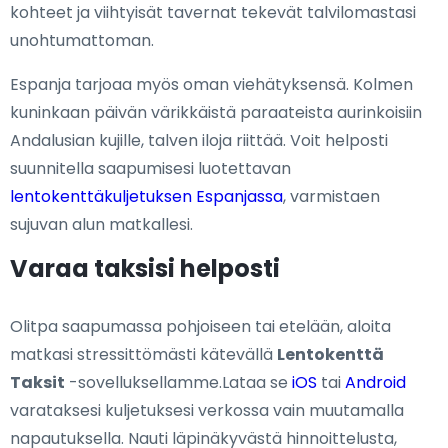
kohteet ja viihtyisät tavernat tekevät talvilomastasi
unohtumattoman.
Espanja tarjoaa myös oman viehätyksensä. Kolmen
kuninkaan päivän värikkäistä paraateista aurinkoisiin
Andalusian kujille, talven iloja riittää. Voit helposti
suunnitella saapumisesi luotettavan
lentokenttäkuljetuksen Espanjassa
, varmistaen
sujuvan alun matkallesi.
Varaa taksisi helposti
Olitpa saapumassa pohjoiseen tai etelään, aloita
matkasi stressittömästi kätevällä
Lentokenttä
Taksit
-sovelluksellamme.Lataa se
iOS
tai
Android
varataksesi kuljetuksesi verkossa vain muutamalla
napautuksella. Nauti läpinäkyvästä hinnoittelusta,