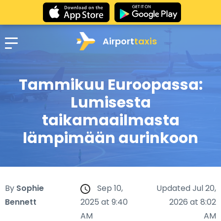
Airport
taxis
Tammikuu Euroopassa:
Lumisesta
taikamaailmasta
lämpimään aurinkoon
By
Sophie
Sep 10,
Updated Jul 20,
Bennett
2025 at 9:40
2026 at 8:02
AM
AM