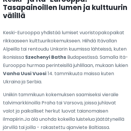
Tasapainoillen lumen ja kulttuurin
välillä
Keski-Eurooppa yhdistää lumiset vuoristopakopaikat
rikkaaseen kulttuurikokemukseen. Hiihdä Itävallan
Alpeilla tai rentoudu Unkarin kuumissa lähteissä, kuten
ikonisissa
Szechenyi Baths
Budapestissä. Samalla Itä-
Eurooppa hurmaa perinteisillä juhlillaan, mukaan lukien
Vanha Uusi Vuosi
14. tammikuuta maissa kuten
Ukraina ja Serbia.
Uniikin tammikuun kokemuksen saamiseksi vieraile
talvimarkkinoilla Praha tai Varsova, joissa juhlavat
valot ja paikalliset herkut luovat taianomaisen
ilmapiirin.Ja älä unohda kokeilla luistelua jäätätyneillä
järvillä tai joilla - rakastettu ajanviete Baltiassa.