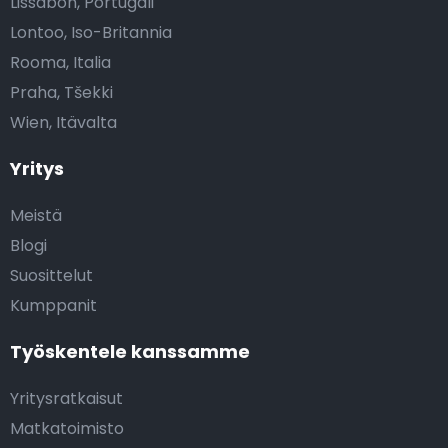
Lissabon, Portugali
Lontoo, Iso-Britannia
Rooma, Italia
Praha, Tšekki
Wien, Itävalta
Yritys
Meistä
Blogi
Suosittelut
Kumppanit
Työskentele kanssamme
Yritysratkaisut
Matkatoimisto