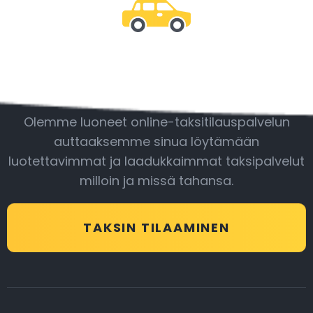
Ole mukana
Olemme luoneet online-taksitilauspalvelun
auttaaksemme sinua löytämään
luotettavimmat ja laadukkaimmat taksipalvelut
milloin ja missä tahansa.
TAKSIN TILAAMINEN