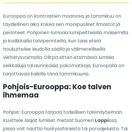
Eurooppa on kontrastien maanosa, ja tammikuu on
täydellinen aika kokea sen monipuoliset ilmastot ja
perinteet. Pohjoinen lumoaa lumipeitteisillä maisemilla
ja kodikkailla talviperinteillä, kun taas etelä
houkuttelee leudolla säällä ja välimerellisellä
viehätysvoimalla. Olitpa sitten etsimässä lumisia
seikkailuja tai aurinkoisia pakomatkoja, Euroopalla on
tarjottavaa kaikille tänä tammikuuna.
Pohjois-Eurooppa: Koe talven
ihmemaa
Pohjois-Eurooppa tarjoaa todellisen talvinäytelmän.
Kuvittele laajat lumiset metsät Suomen
Lappi
ssa,
joissa voit nauttia huskysafareista tai poroajeluista. Tai