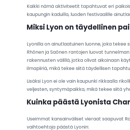
Kaikki nämä aktiviteetit tapahtuvat eri paikoi
kaupungin kaduilla, luoden festivaalille ainutla
Miksi Lyon on täydellinen pai
Lyonilla on ainutlaatuinen luonne, joka tekee si
Rhônen ja Saônen rantojen luovat tunnelman suo
rakennusten välillä, jotka olivat aikoinaan kä
ilmapiiriä, mikä tekee siitä täydellisen tapah
Lisäksi Lyon ei ole vain kaupunki rikkaalla ri
veljesten, syntymäpaikka, mikä tekee siitä y
Kuinka päästä Lyonista Char
Useimmat kansainväliset vieraat saapuvat Ra
vaihtoehtoja päästä Lyonin: