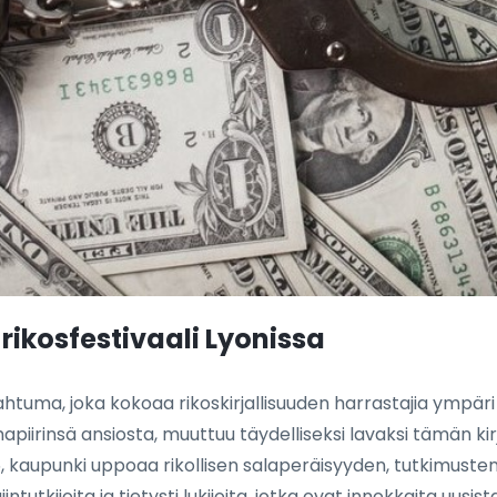
rikosfestivaali Lyonissa
ahtuma, joka kokoaa rikoskirjallisuuden harrastajia ympäri
lmapiirinsä ansiosta, muuttuu täydelliseksi lavaksi tämän ki
025, kaupunki uppoaa rikollisen salaperäisyyden, tutkimu
intutkijoita ja tietysti lukijoita, jotka ovat innokkaita uusista