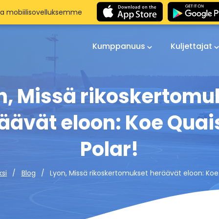
aa mobiilisovelluksemme
Kumppanuus
Kuljettajat
n, Missä rikoskertomu
äävät eloon: Koe Quai
Polar!
Lyon, Missä rikoskertomukset heräävät eloon: Koe
si
Blog