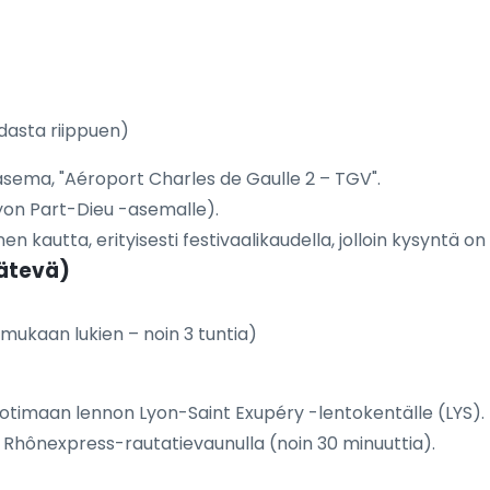
dasta riippuen)
asema, "Aéroport Charles de Gaulle 2 – TGV".
yon Part-Dieu -asemalle).
en kautta, erityisesti festivaalikaudella, jolloin kysyntä on
ätevä)
 mukaan lukien – noin 3 tuntia)
kotimaan lennon Lyon-Saint Exupéry -lentokentälle (LYS).
 Rhônexpress-rautatievaunulla (noin 30 minuuttia).