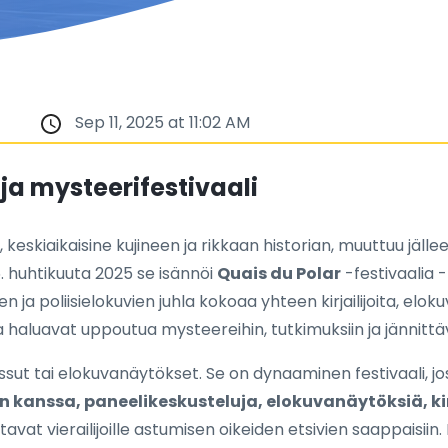
Sep 11, 2025 at 11:02 AM
 ja mysteerifestivaali
keskiaikaisine kujineen ja rikkaan historian, muuttuu jälleen 
6. huhtikuuta 2025 se isännöi
Quais du Polar
-festivaalia 
ja poliisielokuvien juhla kokoaa yhteen kirjailijoita, elokuvan
a haluavat uppoutua mysteereihin, tutkimuksiin ja jännittävi
ut tai elokuvanäytökset. Se on dynaaminen festivaali, joss
en kanssa, paneelikeskusteluja, elokuvanäytöksiä, kir
tavat vierailijoille astumisen oikeiden etsivien saappaisiin.