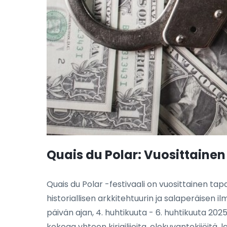
Quais du Polar: Vuosittainen 
Quais du Polar -festivaali on vuosittainen tap
historiallisen arkkitehtuurin ja salaperäisen i
päivän ajan, 4. huhtikuuta - 6. huhtikuuta 2
kokoaa yhteen kirjailijoita, elokuvantekijöitä, laj