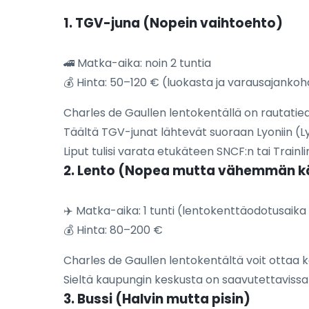
1. TGV-juna (Nopein vaihtoehto)
🚄 Matka-aika: noin 2 tuntia
💰 Hinta: 50–120 € (luokasta ja varausajankoh
Charles de Gaullen lentokentällä on rautatie
Täältä TGV-junat lähtevät suoraan Lyoniin (L
Liput tulisi varata etukäteen SNCF:n tai Trainlin
2. Lento (Nopea mutta vähemmän k
✈️ Matka-aika: 1 tunti (lentokenttäodotusaika
💰 Hinta: 80–200 €
Charles de Gaullen lentokentältä voit ottaa 
Sieltä kaupungin keskusta on saavutettavissa
3. Bussi (Halvin mutta pisin)