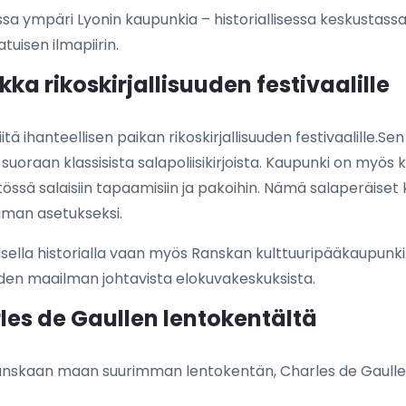
ssa ympäri Lyonin kaupunkia – historiallisessa keskustassa
atuisen ilmapiirin.
kka rikoskirjallisuuden festivaalille
itä ihanteellisen paikan rikoskirjallisuuden festivaalille.Se
raan klassisista salapoliisikirjoista. Kaupunki on myös kuu
ytössä salaisiin tapaamisiin ja pakoihin. Nämä salaperäise
tuman asetukseksi.
kollisella historialla vaan myös Ranskan kulttuuripääkaupun
hden maailman johtavista elokuvakeskuksista.
les de Gaullen lentokentältä
nskaan maan suurimman lentokentän, Charles de Gaullen (C