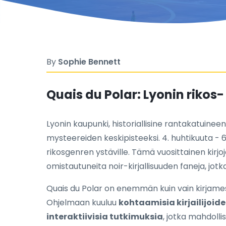
By
Sophie Bennett
Quais du Polar: Lyonin rikos-
Lyonin kaupunki, historiallisine rantakatuineen, 
mysteereiden keskipisteeksi. 4. huhtikuuta - 
rikosgenren ystäville. Tämä vuosittainen kirjojen 
omistautuneita noir-kirjallisuuden faneja, jotk
Quais du Polar on enemmän kuin vain kirjamess
Ohjelmaan kuuluu
kohtaamisia kirjailijoid
interaktiivisia tutkimuksia
, jotka mahdollis