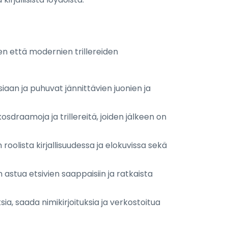
den että modernien trillereiden
ksiaan ja puhuvat jännittävien juonien ja
kosdraamoja ja trillereitä, joiden jälkeen on
 roolista kirjallisuudessa ja elokuvissa sekä
 astua etsivien saappaisiin ja ratkaista
ksia, saada nimikirjoituksia ja verkostoitua