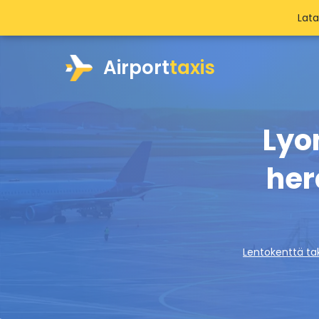
Lat
Airport
taxis
Lyo
her
Lentokenttä tak