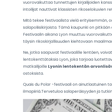
vuorovaikuttaa tunnettujen kirjailijoiden kanssa
intoilijat nauttivat klassisten rikoselokuvien re
Mitä tekee festivaalista vielä erityisemmän, on
salapoliisikirjoista. Tämä kaupunki on pitkään o
Festivaalin aikana Lyon muuttuu vuorovaikuttei
täysin rikoskirjallisuuden kiehtovaan maailma
Ne, jotka saapuvat festivaalille lentäen, voiva
lentokenttätaksia Lyon, joka tarjoaa luotetta
matkailijoille
Lyonin lentokentän arvonlisä
ostoksista.
Quais du Polar -festivaali on ainutlaatuinen t
ilmapiiriä.Tervetuloa salaperäisyyden ja tutk