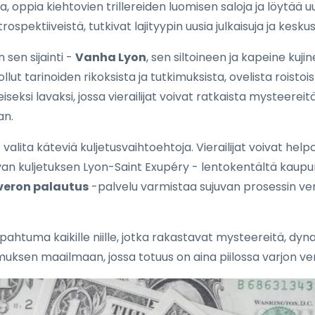
, oppia kiehtovien trillereiden luomisen saloja ja löytää uus
trospektiiveistä, tutkivat lajityypin uusia julkaisuja ja kesku
 sen sijainti -
Vanha Lyon
, sen siltoineen ja kapeine kuji
llut tarinoiden rikoksista ja tutkimuksista, ovelista roisto
seksi lavaksi, jossa vierailijat voivat ratkaista mysteere
an.
t valita käteviä kuljetusvaihtoehtoja. Vierailijat voivat he
van kuljetuksen Lyon-Saint Exupéry - lentokentältä kaupung
veron palautus
-palvelu varmistaa sujuvan prosessin ve
apahtuma kaikille niille, jotka rakastavat mysteereitä, dy
imuksen maailmaan, jossa totuus on aina piilossa varjon v