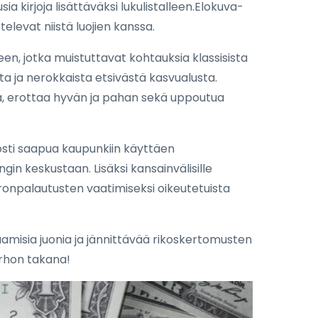
ia kirjoja lisättäväksi lukulistalleen.Elokuva-
stelevat niistä luojien kanssa.
neen, jotka muistuttavat kohtauksia klassisista
ista ja nerokkaista etsivästä kasvualusta.
itä, erottaa hyvän ja pahan sekä uppoutua
lposti saapua kaupunkiin käyttäen
in keskustaan. Lisäksi kansainvälisille
ronpalautusten vaatimiseksi oikeutetuista
naamisia juonia ja jännittävää rikoskertomusten
erhon takana!