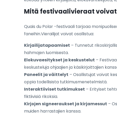
Mitä festivaalivieraat voiva
Quais du Polar -festivaali tarjoaa monipuolise
faneihin.Vierailijat voivat osallistua:
Kirjailijatapaamiset
– Tunnetut rikoskirjalli
hahmojen luomisesta.
Elokuvaesitykset ja keskustelut
– Festivaal
keskusteluja ohjaajien ja käsikirjoittajien kanss
Paneelit ja väittelyt
– Osallistujat voivat kes
oppia todellisista tutkimusmenetelmistä.
Interaktiiviset tutkimukset
– Erityiset teht
fiktiivisiä rikoksia.
Kirjojen signeeraukset ja kirjamessut
– Osa
muiden harrastajien kanssa.