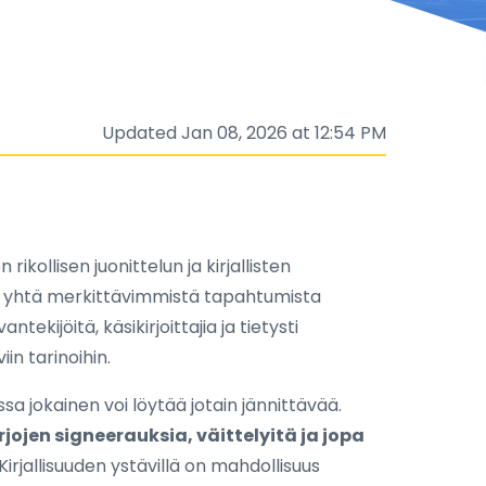
Updated Jan 08, 2026 at 12:54 PM
rikollisen juonittelun ja kirjallisten
- yhtä merkittävimmistä tapahtumista
tekijöitä, käsikirjoittajia ja tietysti
in tarinoihin.
a jokainen voi löytää jotain jännittävää.
jojen signeerauksia, väittelyitä ja jopa
 Kirjallisuuden ystävillä on mahdollisuus