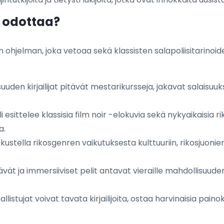
t odottaa?
n ohjelman, joka vetoaa sekä klassisten salapoliisitarinoi
suuden kirjailijat pitävät mestarikursseja, jakavat salaisuu
i esittelee klassisia film noir -elokuvia sekä nykyaikaisia ri
a.
kustella rikosgenren vaikutuksesta kulttuuriin, rikosjuonien
ävät ja immersiiviset pelit antavat vieraille mahdollisuuden
llistujat voivat tavata kirjailijoita, ostaa harvinaisia paino