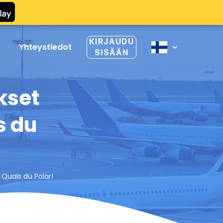
KIRJAUDU
Yhteystiedot
SISÄÄN
kset
s du
 Quais du Polar!