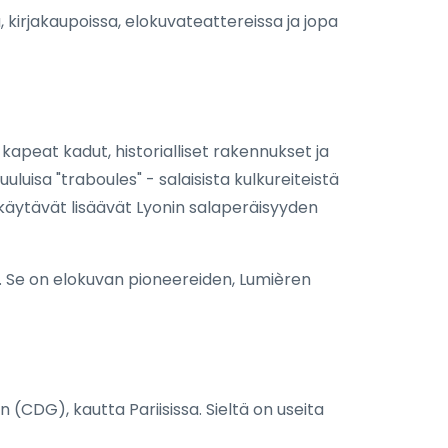
, kirjakaupoissa, elokuvateattereissa ja jopa
n kapeat kadut, historialliset rakennukset ja
luisa "traboules" - salaisista kulkureiteistä
t käytävät lisäävät Lyonin salaperäisyyden
ki. Se on elokuvan pioneereiden, Lumièren
DG), kautta Pariisissa. Sieltä on useita