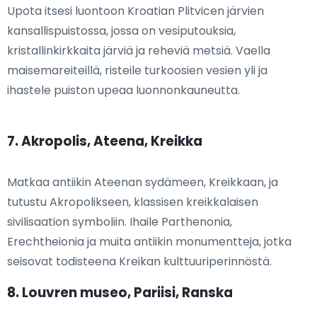
Upota itsesi luontoon Kroatian Plitvicen järvien
kansallispuistossa, jossa on vesiputouksia,
kristallinkirkkaita järviä ja reheviä metsiä. Vaella
maisemareiteillä, risteile turkoosien vesien yli ja
ihastele puiston upeaa luonnonkauneutta.
7. Akropolis, Ateena, Kreikka
Matkaa antiikin Ateenan sydämeen, Kreikkaan, ja
tutustu Akropolikseen, klassisen kreikkalaisen
sivilisaation symboliin. Ihaile Parthenonia,
Erechtheionia ja muita antiikin monumentteja, jotka
seisovat todisteena Kreikan kulttuuriperinnöstä.
8. Louvren museo, Pariisi, Ranska