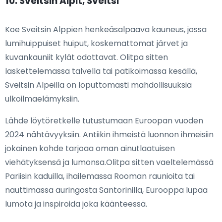
10. Sveitsin Alpit, Sveitsi
Koe Sveitsin Alppien henkeäsalpaava kauneus, jossa
lumihuippuiset huiput, koskemattomat järvet ja
kuvankauniit kylät odottavat. Olitpa sitten
laskettelemassa talvella tai patikoimassa kesällä,
Sveitsin Alpeilla on loputtomasti mahdollisuuksia
ulkoilmaelämyksiin.
Lähde löytöretkelle tutustumaan Euroopan vuoden
2024 nähtävyyksiin. Antiikin ihmeistä luonnon ihmeisiin
jokainen kohde tarjoaa oman ainutlaatuisen
viehätyksensä ja lumonsa.Olitpa sitten vaeltelemässä
Pariisin kaduilla, ihailemassa Rooman raunioita tai
nauttimassa auringosta Santorinilla, Eurooppa lupaa
lumota ja inspiroida joka käänteessä.