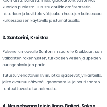
Roomassa, Italiassa, missä gladiaattorit taistelivat
kunnian puolesta. Tutustu antiikin amfiteatterin
historiaan ja kuvittele väkijoukon huutojen kaikuessaa
kulkiessasi sen käytävillä ja istumatasoilla.
3. Santorini, Kreikka
Pakene lumoavalle Santorinin saarelle Kreikkaan, sen
valkoisten rakennusten, turkoosien vesien ja upeiden
auringonlaskujen pariin.
Tutustu viehättäviin kyliin, jotka sijaitsevat jyrkänteillä,
joilta avautuu näkymä Egeanmerelle, ja nauti saaren
rentouttavasta tunnelmasta.
4. Neuschwansteinin linna, Baijeri, Saksa