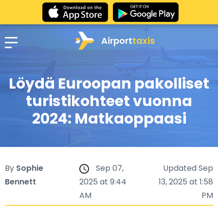
Airport
taxis
Löydä Euroopan pakolliset
turistikohteet vuonna
2024: Matkaoppaasi
By
Sophie
Sep 07,
Updated Sep
Bennett
2025 at 9:44
13, 2025 at 1:58
AM
PM