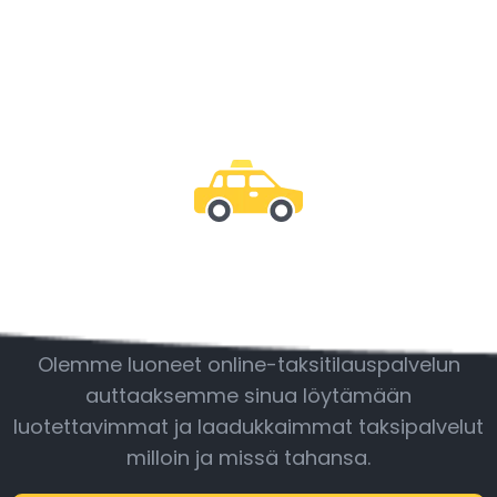
Ole mukana
Olemme luoneet online-taksitilauspalvelun
auttaaksemme sinua löytämään
luotettavimmat ja laadukkaimmat taksipalvelut
milloin ja missä tahansa.