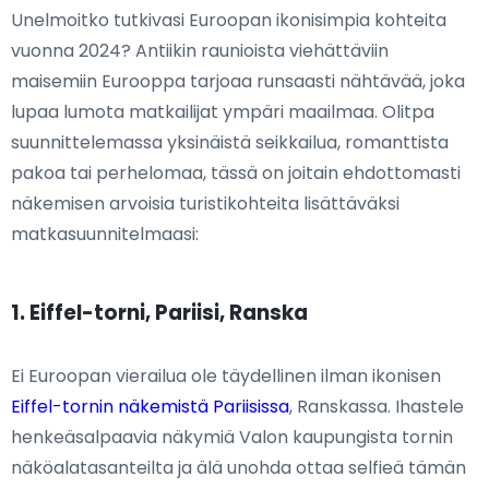
Unelmoitko tutkivasi Euroopan ikonisimpia kohteita
vuonna 2024? Antiikin raunioista viehättäviin
maisemiin Eurooppa tarjoaa runsaasti nähtävää, joka
lupaa lumota matkailijat ympäri maailmaa. Olitpa
suunnittelemassa yksinäistä seikkailua, romanttista
pakoa tai perhelomaa, tässä on joitain ehdottomasti
näkemisen arvoisia turistikohteita lisättäväksi
matkasuunnitelmaasi:
1. Eiffel-torni, Pariisi, Ranska
Ei Euroopan vierailua ole täydellinen ilman ikonisen
Eiffel-tornin näkemistä Pariisissa
, Ranskassa. Ihastele
henkeäsalpaavia näkymiä Valon kaupungista tornin
näköalatasanteilta ja älä unohda ottaa selfieä tämän