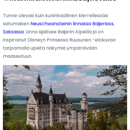
Tunne olevasi kuin kuninkaallinen kierrellessäsi
satumaisen
Neuschwansteinin linnassa Baijerissa,
Saksassa
. Linna sijaitsee Baijerin Alpeilla ja on
inspiroinut Disneyn Prinsessa Ruusunen -elokuvaa
tarjoamalla upeita näkymiä ympäröivään
maaseutuun.