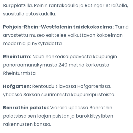
Burgplatzilla, Reinin rantakadulla ja Ratinger Straßella,
suositulla ostoskadulla.
Pohjois-Rhein-Westfalenin taidekokoelma:
Tämä
arvostettu museo esittelee vaikuttavan kokoelman
modernia ja nykytaidetta.
Rheinturm:
Nauti henkeäsalpaavasta kaupungin
panoraamanäkymästä 240 metriä korkeasta
Rheinturmista.
Hofgarten:
Rentoudu tilavassa Hofgartenissa,
yhdessä Saksan suurimmista kaupunkipuistoista.
Benrathin palatsi:
Vieraile upeassa Benrathin
palatsissa sen laajan puiston ja barokkityylisten
rakennusten kanssa.