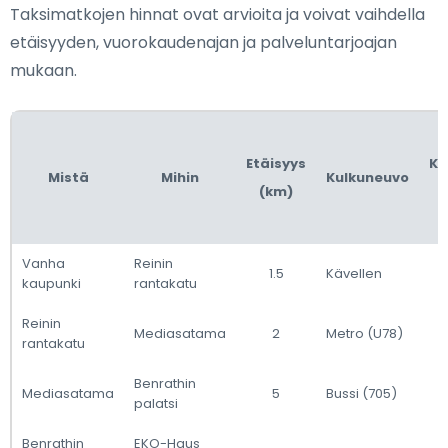
Taksimatkojen hinnat ovat arvioita ja voivat vaihdella
etäisyyden, vuorokaudenajan ja palveluntarjoajan
mukaan.
Etäisyys
Ke
Mistä
Mihin
Kulkuneuvo
(km)
Vanha
Reinin
1.5
Kävellen
kaupunki
rantakatu
Reinin
Mediasatama
2
Metro (U78)
rantakatu
Benrathin
Mediasatama
5
Bussi (705)
palatsi
Benrathin
EKO-Haus