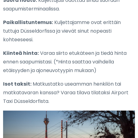
Suora nouto:
Kuljettajasi odottaa sinua suoraan
saapumisterminaalissa.
Paikallistuntemus:
Kuljettajamme ovat erittäin
tuttuja Düsseldorfissa ja vievät sinut nopeasti
kohteeseesi.
Kiinteä hinta:
Varaa siirto etukäteen ja tiedä hinta
ennen saapumistasi. (*Hinta saattaa vaihdella
etäisyyden ja ajoneuvotyypin mukaan)
Isot taksit:
Matkustatko useamman henkilön tai
matkatavaran kanssa? Varaa tilava tilataksi Airport
Taxi Düsseldorfista.