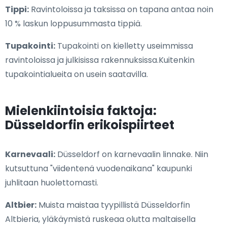
Tippi:
Ravintoloissa ja taksissa on tapana antaa noin
10 % laskun loppusummasta tippiä.
Tupakointi:
Tupakointi on kielletty useimmissa
ravintoloissa ja julkisissa rakennuksissa.Kuitenkin
tupakointialueita on usein saatavilla.
Mielenkiintoisia faktoja:
Düsseldorfin erikoispiirteet
Karnevaali:
Düsseldorf on karnevaalin linnake. Niin
kutsuttuna "viidentenä vuodenaikana" kaupunki
juhlitaan huolettomasti.
Altbier:
Muista maistaa tyypillistä Düsseldorfin
Altbieria, yläkäymistä ruskeaa olutta maltaisella