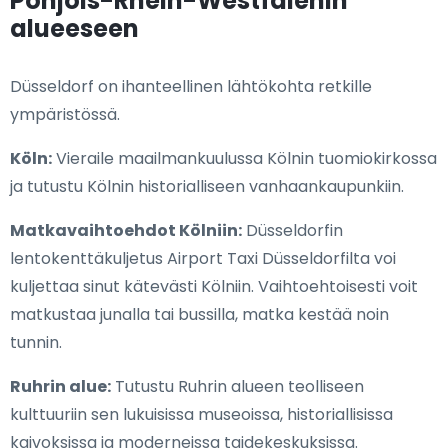
Pohjois-Rhein-Westfalenin
alueeseen
Düsseldorf on ihanteellinen lähtökohta retkille
ympäristössä.
Köln:
Vieraile maailmankuulussa Kölnin tuomiokirkossa
ja tutustu Kölnin historialliseen vanhaankaupunkiin.
Matkavaihtoehdot Kölniin:
Düsseldorfin
lentokenttäkuljetus Airport Taxi Düsseldorfilta voi
kuljettaa sinut kätevästi Kölniin. Vaihtoehtoisesti voit
matkustaa junalla tai bussilla, matka kestää noin
tunnin.
Ruhrin alue:
Tutustu Ruhrin alueen teolliseen
kulttuuriin sen lukuisissa museoissa, historiallisissa
kaivoksissa ja moderneissa taidekeskuksissa.