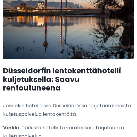
Düsseldorfin lentokenttähotelli
kuljetuksella: Saavu
rentoutuneena
Joissakin hotelleissa Düsseldorfissa tarjotaan ilmaista
kuljetuspalvelua lentokentältä.
Vinkki:
Tarkista hotellista varatessasi, tarjotaanko
kuljetuspalvelua.