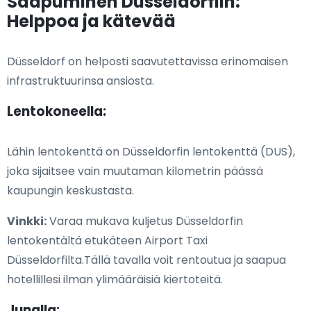
Saapuminen Düsseldorfiin:
Helppoa ja kätevää
Düsseldorf on helposti saavutettavissa erinomaisen
infrastruktuurinsa ansiosta.
Lentokoneella:
Lähin lentokenttä on Düsseldorfin lentokenttä (DUS),
joka sijaitsee vain muutaman kilometrin päässä
kaupungin keskustasta.
Vinkki:
Varaa mukava kuljetus Düsseldorfin
lentokentältä etukäteen Airport Taxi
Düsseldorfilta.Tällä tavalla voit rentoutua ja saapua
hotellillesi ilman ylimääräisiä kiertoteitä.
Junalla: