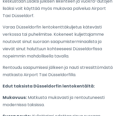
keskustaan.Lisäksi julkisen liikenteen ja vuokra-autojen
lisäksi voit käyttää myös mukavaa palvelua Airport
Taxi Düsseldorf.
Varaa Düsseldorfin lentokenttäkuljetus kätevästi
verkossa tai puhelimitse. Kokeneet kuljettajamme
noutavat sinut suoraan saapumisterminaalista ja
vievät sinut haluttuun kohteeseesi Düsseldorfissa
nopeimmin mahdollisella tavalla.
Rentoudu saapumisesi jälkeen ja nauti stressittömästä
matkasta Airport Taxi Düsseldorfilla.
Edut taksista Düsseldorfin lentokentältä:
Mukavuus:
Matkusta mukavasti ja rentoutuneesti
modernissa taksissa.