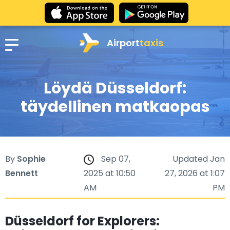
Airport
taxis
Löydä Düsseldorf:
täydellinen matkaopas
By
Sophie
Sep 07,
Updated Jan
Bennett
2025 at 10:50
27, 2026 at 1:07
AM
PM
Düsseldorf for Explorers: