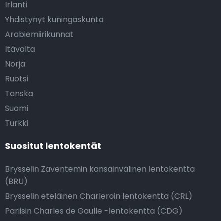
Irlanti
Yhdistynyt kuningaskunta
Arabiemiirikunnat
Itävalta
Norja
Ruotsi
Tanska
Suomi
Turkki
Suositut lentokentät
Brysselin Zaventemin kansainvälinen lentokenttä
(BRU)
Brysselin eteläinen Charleroin lentokenttä (CRL)
Pariisin Charles de Gaulle -lentokenttä (CDG)