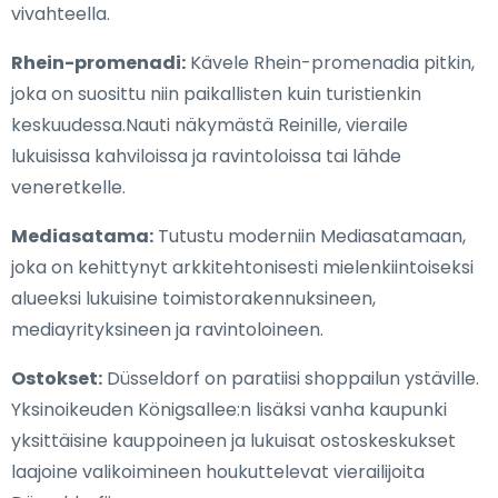
vivahteella.
Rhein-promenadi:
Kävele Rhein-promenadia pitkin,
joka on suosittu niin paikallisten kuin turistienkin
keskuudessa.Nauti näkymästä Reinille, vieraile
lukuisissa kahviloissa ja ravintoloissa tai lähde
veneretkelle.
Mediasatama:
Tutustu moderniin Mediasatamaan,
joka on kehittynyt arkkitehtonisesti mielenkiintoiseksi
alueeksi lukuisine toimistorakennuksineen,
mediayrityksineen ja ravintoloineen.
Ostokset:
Düsseldorf on paratiisi shoppailun ystäville.
Yksinoikeuden Königsallee:n lisäksi vanha kaupunki
yksittäisine kauppoineen ja lukuisat ostoskeskukset
laajoine valikoimineen houkuttelevat vierailijoita