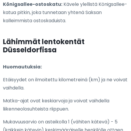
Königsallee-ostoskatu:
Kävele ylellistä Königsallee-
katua pitkin, joka tunnetaan yhtenä Saksan
kalleimmista ostoskaduista.
Lähimmät lentokentät
Düsseldorfissa
Huomautuksia:
Etäisyydet on ilmoitettu kilometreinä (km) ja ne voivat
vaihdella.
Matka-ajat ovat keskiarvoja ja voivat vaihdella
liikenneolosuhteista riippuen.
Mukavuusarvio on asteikolla 1 (vähiten kätevä) - 5
(kaikkein kätevin) keskimääräiselle henkilölle ottaen