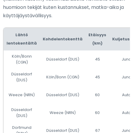
huomioon tekijät kuten kustannukset, matka-aika ja
käyttäjäystävällisyys.
Lähtö
Etäisyys
Kohdelentokenttä
Kuljetus
lentokentältä
(km)
Köln/Bonn
Düsseldorf (DUS)
45
Juna
(CGN)
Düsseldorf
Köln/Bonn (CGN)
45
Juna
(DUS)
Weeze (NRN)
Düsseldorf (DUS)
60
Auto
Düsseldorf
Weeze (NRN)
60
Auto
(DUS)
Dortmund
Düsseldorf (DUS)
67
Juna