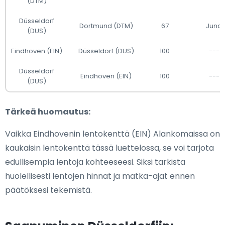
(DTM)
Düsseldorf
Dortmund (DTM)
67
Juna
(DUS)
Eindhoven (EIN)
Düsseldorf (DUS)
100
---
Düsseldorf
Eindhoven (EIN)
100
---
(DUS)
Tärkeä huomautus:
Vaikka Eindhovenin lentokenttä (EIN) Alankomaissa on
kaukaisin lentokenttä tässä luettelossa, se voi tarjota
edullisempia lentoja kohteeseesi. Siksi tarkista
huolellisesti lentojen hinnat ja matka-ajat ennen
päätöksesi tekemistä.