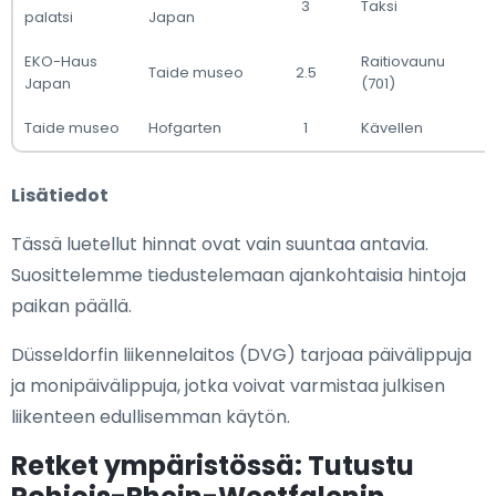
3
Taksi
palatsi
Japan
EKO-Haus
Raitiovaunu
Taide museo
2.5
Japan
(701)
Taide museo
Hofgarten
1
Kävellen
Lisätiedot
Tässä luetellut hinnat ovat vain suuntaa antavia.
Suosittelemme tiedustelemaan ajankohtaisia hintoja
paikan päällä.
Düsseldorfin liikennelaitos (DVG) tarjoaa päivälippuja
ja monipäivälippuja, jotka voivat varmistaa julkisen
liikenteen edullisemman käytön.
Retket ympäristössä: Tutustu