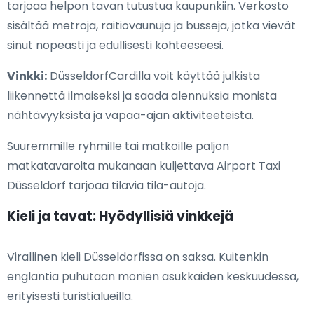
tarjoaa helpon tavan tutustua kaupunkiin. Verkosto
sisältää metroja, raitiovaunuja ja busseja, jotka vievät
sinut nopeasti ja edullisesti kohteeseesi.
Vinkki:
DüsseldorfCardilla voit käyttää julkista
liikennettä ilmaiseksi ja saada alennuksia monista
nähtävyyksistä ja vapaa-ajan aktiviteeteista.
Suuremmille ryhmille tai matkoille paljon
matkatavaroita mukanaan kuljettava Airport Taxi
Düsseldorf tarjoaa tilavia tila-autoja.
Kieli ja tavat: Hyödyllisiä vinkkejä
Virallinen kieli Düsseldorfissa on saksa. Kuitenkin
englantia puhutaan monien asukkaiden keskuudessa,
erityisesti turistialueilla.