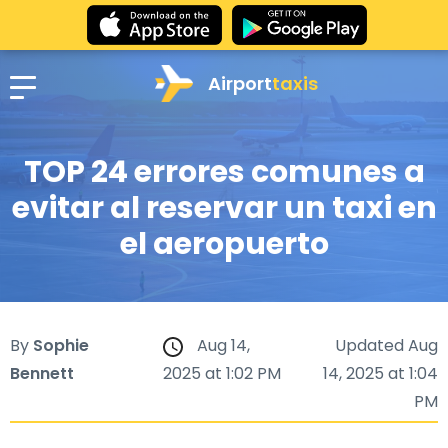
Airport
taxis
TOP 24 errores comunes a
evitar al reservar un taxi en
el aeropuerto
By
Sophie
Aug 14,
Updated Aug
Bennett
2025 at 1:02 PM
14, 2025 at 1:04
PM