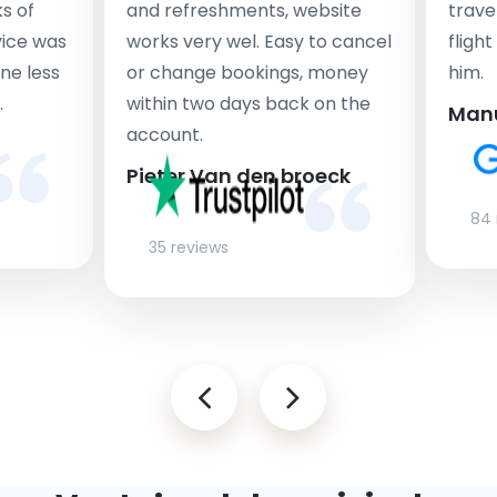
s of
and refreshments, website
travel
rvice was
works very wel. Easy to cancel
fligh
ne less
or change bookings, money
him.
.
within two days back on the
Man
account.
Pieter Van den broeck
84 
35 reviews