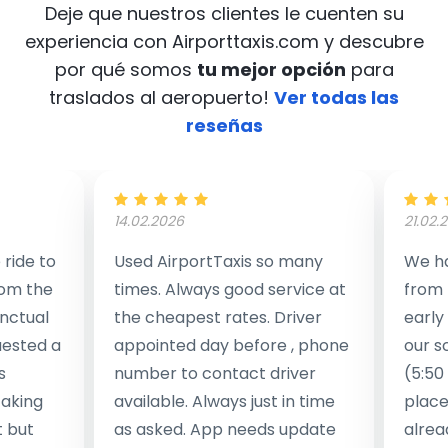
Deje que nuestros clientes le cuenten su
experiencia con Airporttaxis.com
y descubre
por qué somos
tu mejor opción
para
traslados al aeropuerto!
Ver todas las
reseñas
14.02.2026
21.02.
ride to
Used AirportTaxis so many
We ha
rom the
times. Always good service at
from 
nctual
the cheapest rates. Driver
early
uested a
appointed day before , phone
our s
s
number to contact driver
(5:50
taking
available. Always just in time
place
t but
as asked. App needs update
alrea