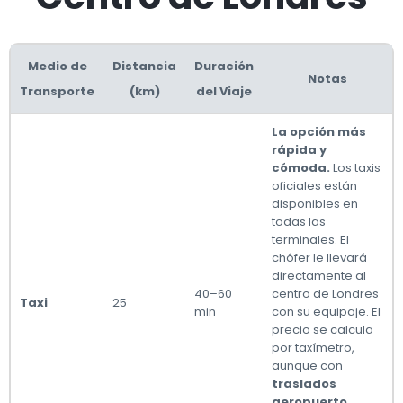
Medio de
Distancia
Duración
Notas
Transporte
(km)
del Viaje
La opción más
rápida y
cómoda.
Los taxis
oficiales están
disponibles en
todas las
terminales. El
chófer le llevará
directamente al
40–60
centro de Londres
Taxi
25
min
con su equipaje. El
precio se calcula
por taxímetro,
aunque con
traslados
aeropuerto