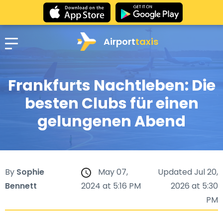
Airport
taxis
Frankfurts Nachtleben: Die
besten Clubs für einen
gelungenen Abend
By
Sophie
May 07,
Updated Jul 20,
Bennett
2024 at 5:16 PM
2026 at 5:30
PM