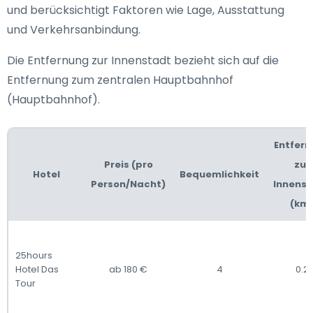
und berücksichtigt Faktoren wie Lage, Ausstattung
und Verkehrsanbindung.
Die Entfernung zur Innenstadt bezieht sich auf die
Entfernung zum zentralen Hauptbahnhof
(Hauptbahnhof).
Entfer
Preis (pro
zur
Hotel
Bequemlichkeit
Person/Nacht)
Innens
(km
25hours
Hotel Das
ab 180 €
4
0.2
Tour