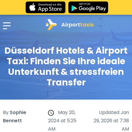
Airport
taxis
Düsseldorf Hotels & Airport
Taxi: Finden Sie Ihre ideale
Unterkunft & stressfreien
Transfer
By
Sophie
May 20,
Updated Jan
Bennett
2024 at 5:25
29, 2026 at 7:38
AM
AM