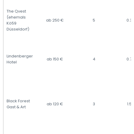
The Qvest
(ehemals
ab 250 €
5
0.3
Kö59
Düsseldorf)
Lindenberger
ab 150 €
4
0.7
Hotel
Black Forest
ab 120 €
3
1.5
Gast & Art