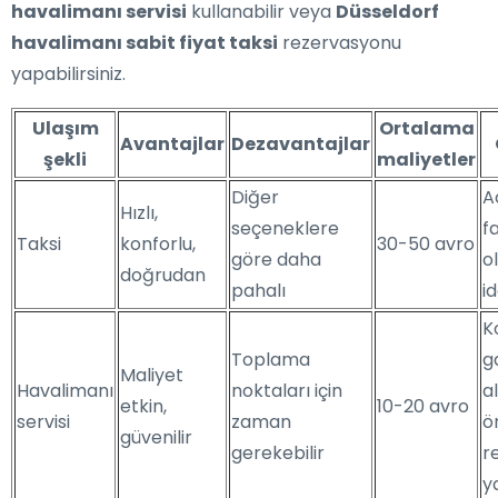
havalimanı servisi
kullanabilir veya
Düsseldorf
havalimanı sabit fiyat taksi
rezervasyonu
yapabilirsiniz.
Ulaşım
Ortalama
Avantajlar
Dezavantajlar
şekli
maliyetler
Diğer
A
Hızlı,
seçeneklere
f
Taksi
konforlu,
30-50 avro
göre daha
ol
doğrudan
pahalı
id
K
Toplama
g
Maliyet
Havalimanı
noktaları için
a
etkin,
10-20 avro
servisi
zaman
ö
güvenilir
gerekebilir
r
y