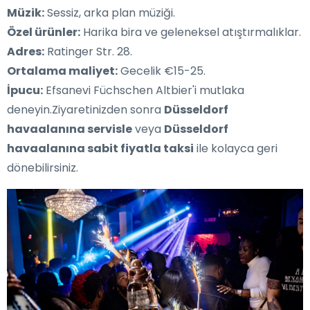
Müzik:
Sessiz, arka plan müziği.
Özel ürünler:
Harika bira ve geleneksel atıştırmalıklar.
Adres:
Ratinger Str. 28.
Ortalama maliyet:
Gecelik €15-25.
İpucu:
Efsanevi Füchschen Altbier'i mutlaka
deneyin.Ziyaretinizden sonra
Düsseldorf
havaalanına servisle
veya
Düsseldorf
havaalanına sabit fiyatla taksi
ile kolayca geri
dönebilirsiniz.