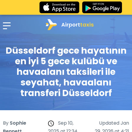
Airport
taxis
Düsseldorf gece hayatının
en iyi 5 gece kulübü ve
havaalanı taksileri ile
seyahat, havaalanı
transferi Düsseldorf
By
Sophie
Sep 10,
Updated Jan
Bennett
2025 at 12:34
29, 2026 at 4:21