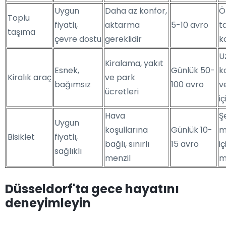
Uygun
Daha az konfor,
Ö
Toplu
fiyatlı,
aktarma
5-10 avro
ta
taşıma
çevre dostu
gereklidir
k
U
Kiralama, yakıt
Esnek,
Günlük 50-
k
Kiralık araç
ve park
bağımsız
100 avro
v
ücretleri
i
Hava
Ş
Uygun
koşullarına
Günlük 10-
m
Bisiklet
fiyatlı,
bağlı, sınırlı
15 avro
iç
sağlıklı
menzil
m
Düsseldorf'ta gece hayatını
deneyimleyin