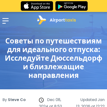
Airport
taxis
Советы по путешествиям
для идеального отпуска:
Исследуйте Дюссельдорф
и близлежащие
направления
By
Steve Co
Dec 08,
Updated Jan
2024 at 8:53
13, 2026 at 12:22