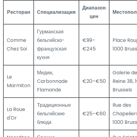
Диапазон
Ресторан
Специализация
Местопол
цен
Гурманская
Comme
бельгийско-
€99–
Place Rou
Chez Soi
французская
€245
1000 Bruss
кухня
Мидии,
Galerie de
Le
Carbonnade
€20–€50
Reine 38, 
Marmiton
Flamande
Brussels
Традиционные
Rue des
La Roue
бельгийские
€25–€60
Chapeliers
d'Or
блюда
1000 Bruss