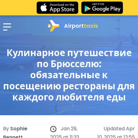
Airport
taxis
Кулинарное путешествие
по Брюсселю:
обязательные к
посещению рестораны для
каждого любителя еды
By
Sophie
Jan 29,
Updated Apr
Bennett
2025 at 11:33
10, 2025 at 12:55