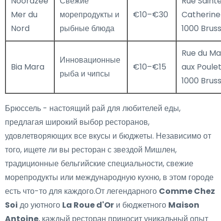
Noordzee
Свежие
Rue Saint
Mer du
морепродукты и
€10–€30
Catherine
Nord
рыбные блюда
1000 Bruss
Rue du M
Инновационные
Bia Mara
€10–€15
aux Poulet
рыба и чипсы
1000 Bruss
Брюссель - настоящий рай для любителей еды,
предлагая широкий выбор ресторанов,
удовлетворяющих все вкусы и бюджеты. Независимо от
того, ищете ли вы ресторан с звездой Мишлен,
традиционные бельгийские специальности, свежие
морепродукты или международную кухню, в этом городе
есть что-то для каждого.От легендарного
Comme Chez
Soi
до уютного
La Roue d'Or
и бюджетного
Maison
Antoine
, каждый ресторан приносит уникальный опыт