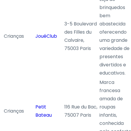
brinquedos
bem
3-5 Boulevard
abastecida
des Filles du
oferecendo
Crianças
JouéClub
Calvaire,
uma grande
75003 Paris
variedade de
presentes
divertidos e
educativos.
Marca
francesa
amada de
Petit
116 Rue du Bac,
roupas
Crianças
Bateau
75007 Paris
infantis,
conhecida