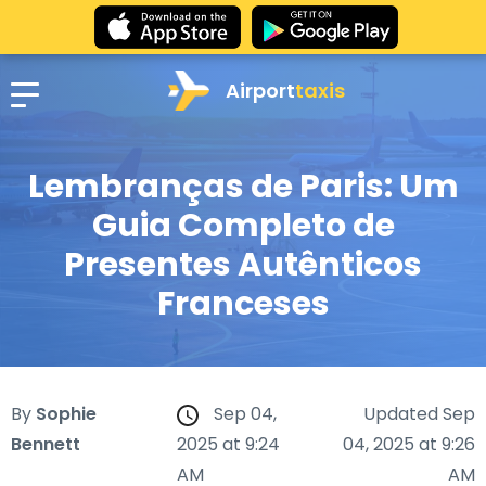
Airport
taxis
Lembranças de Paris: Um
Guia Completo de
Presentes Autênticos
Franceses
By
Sophie
Sep 04,
Updated Sep
Bennett
2025 at 9:24
04, 2025 at 9:26
AM
AM