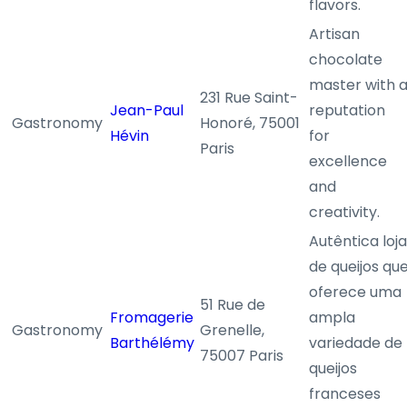
flavors.
Artisan
chocolate
master with 
231 Rue Saint-
Jean-Paul
reputation
Gastronomy
Honoré, 75001
Hévin
for
Paris
excellence
and
creativity.
Autêntica loja
de queijos qu
oferece uma
51 Rue de
Fromagerie
ampla
Gastronomy
Grenelle,
Barthélémy
variedade de
75007 Paris
queijos
franceses