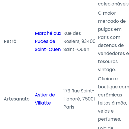
colecionáveis
O maior
mercado de
pulgas em
Marché aux
Rue des
Paris com
Retrô
Puces de
Rosiers, 93400
dezenas de
Saint-Ouen
Saint-Ouen
vendedores e
tesouros
vintage.
Oficina e
boutique co
173 Rue Saint-
Astier de
cerâmicas
Artesanato
Honoré, 75001
Villatte
feitas à mão,
Paris
velas e
perfumes.
Loja de