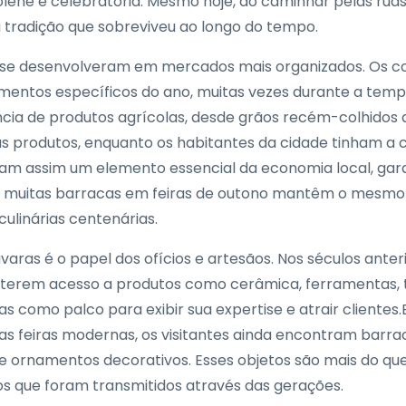
 solene e celebratória. Mesmo hoje, ao caminhar pelas ru
 tradição que sobreviveu ao longo do tempo.
as se desenvolveram em mercados mais organizados. Os 
mentos específicos do ano, muitas vezes durante a tempo
cia de produtos agrícolas, desde grãos recém-colhidos 
us produtos, enquanto os habitantes da cidade tinham a
aram assim um elemento essencial da economia local, gar
e, muitas barracas em feiras de outono mantêm o mesmo 
culinárias centenárias.
ávaras é o papel dos ofícios e artesãos. Nos séculos ante
 terem acesso a produtos como cerâmica, ferramentas, t
ras como palco para exibir sua expertise e atrair clien
Nas feiras modernas, os visitantes ainda encontram barr
 e ornamentos decorativos. Esses objetos são mais do q
os que foram transmitidos através das gerações.