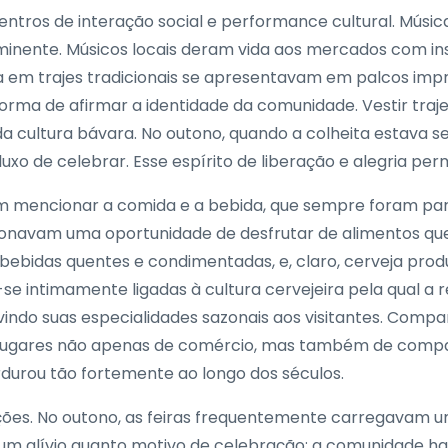
tros de interação social e performance cultural. Músic
nente. Músicos locais deram vida aos mercados com in
 em trajes tradicionais se apresentavam em palcos imp
 de afirmar a identidade da comunidade. Vestir trajes 
a cultura bávara. No outono, quando a colheita estava s
uxo de celebrar. Esse espírito de liberação e alegria pe
sem mencionar a comida e a bebida, que sempre foram pa
ionavam uma oportunidade de desfrutar de alimentos que
bebidas quentes e condimentadas, e, claro, cerveja produ
se intimamente ligadas à cultura cervejeira pela qual a
vindo suas especialidades sazonais aos visitantes. Comp
ugares não apenas de comércio, mas também de compan
erdurou tão fortemente ao longo dos séculos.
es. No outono, as feiras frequentemente carregavam um 
to um alívio quanto motivo de celebração: a comunidade h