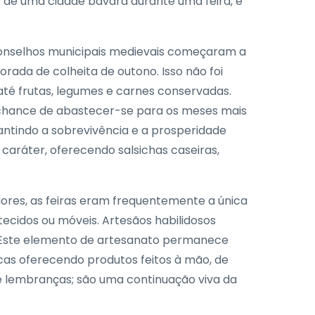
as de uma cidade bávara durante uma feira, é
conselhos municipais medievais começaram a
rada de colheita de outono. Isso não foi
até frutas, legumes e carnes conservadas.
 chance de abastecer-se para os meses mais
antindo a sobrevivência e a prosperidade
caráter, oferecendo salsichas caseiras,
riores, as feiras eram frequentemente a única
ecidos ou móveis. Artesãos habilidosos
tes.Este elemento de artesanato permanece
acas oferecendo produtos feitos à mão, de
ue lembranças; são uma continuação viva da