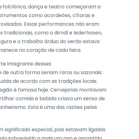
a folclórica, dança e teatro começaram a
strumentos como acordeões, cítaras e
rovisados. Essas performances não eram
tradicionais, como o dirndl e lederhosen,
egura e o trabalho árduo do verão estava
rmanece no coração de cada feira.
rte integrante desses
 de outra forma seriam raros ou sazonais:
zida de acordo com as tradições locais.
 região é famosa hoje. Cervejarias montavam
artilhar comida e bebida criava um senso de
heirismo. Esta é uma das razões pelas
significado especial, pois estavam ligadas
avia sobrevivido a mais um ano e garantido