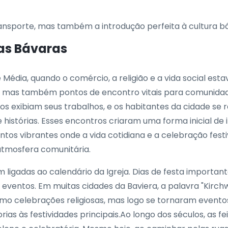
ansporte, mas também a introdução perfeita à cultura b
ras Bávaras
e Média, quando o comércio, a religião e a vida social e
, mas também pontos de encontro vitais para comunida
sãos exibiam seus trabalhos, e os habitantes da cidade s
istórias. Esses encontros criaram uma forma inicial de i
ntos vibrantes onde a vida cotidiana e a celebração fes
atmosfera comunitária.
m ligadas ao calendário da Igreja. Dias de festa importan
 eventos. Em muitas cidades da Baviera, a palavra "Kirchw
mo celebrações religiosas, mas logo se tornaram evento
s às festividades principais.Ao longo dos séculos, as fe