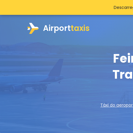
Descarre
Airport
taxis
Fei
Tra
Táxi do aeropor