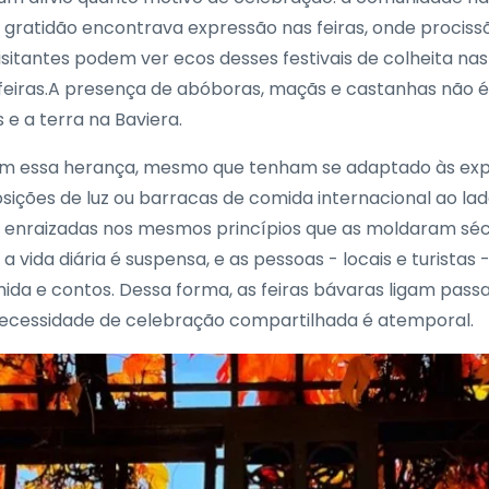
 gratidão encontrava expressão nas feiras, onde procissõ
isitantes podem ver ecos desses festivais de colheita nas
s feiras.A presença de abóboras, maçãs e castanhas não 
 e a terra na Baviera.
gam essa herança, mesmo que tenham se adaptado às exp
sições de luz ou barracas de comida internacional ao lad
 enraizadas nos mesmos princípios que as moldaram séc
a vida diária é suspensa, e as pessoas - locais e turist
comida e contos. Dessa forma, as feiras bávaras ligam pa
necessidade de celebração compartilhada é atemporal.