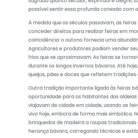
sagrada quanto secular, espiritual e alegre,
possível sentir essa profunda conexão com a
À medida que os séculos passavam, as feir
conceder direitos para realizar feiras em mo
coincidência: o outono fornecia uma abundân
Agricultores e produtores podiam vender se
frios que se aproximavam. As feiras se torn
durante os longos invernos bávaros. Até hoj
queijos, pães e doces que refletem tradições 
Outra tradição importante ligada às feiras b
oportunidade para os habitantes das aldeias
viajavam de cidade em cidade, usando as fei
vivo hoje, embora de forma mais simbólica. 
brinquedos de madeira a roupas tradicionais
herança bávara, carregando técnicas e estil