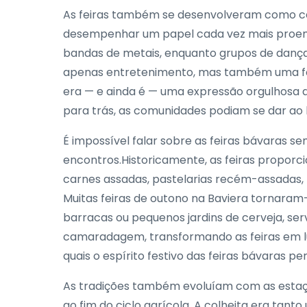
As feiras também se desenvolveram como cen
desempenhar um papel cada vez mais proemi
bandas de metais, enquanto grupos de dança
apenas entretenimento, mas também uma forma
era — e ainda é — uma expressão orgulhosa d
para trás, as comunidades podiam se dar ao l
É impossível falar sobre as feiras bávaras 
encontros.Historicamente, as feiras proporc
carnes assadas, pastelarias recém-assadas, 
Muitas feiras de outono na Baviera tornaram-
barracas ou pequenos jardins de cerveja, ser
camaradagem, transformando as feiras em l
quais o espírito festivo das feiras bávaras p
As tradições também evoluíam com as estaçõ
ao fim do ciclo agrícola. A colheita era tan