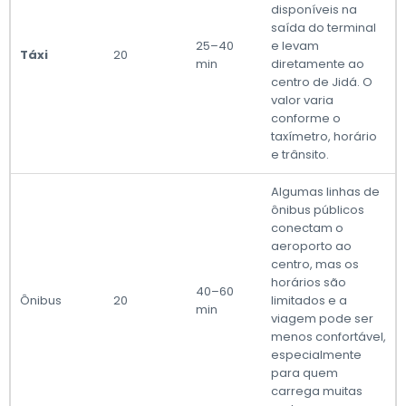
disponíveis na
saída do terminal
25–40
e levam
Táxi
20
min
diretamente ao
centro de Jidá. O
valor varia
conforme o
taxímetro, horário
e trânsito.
Algumas linhas de
ônibus públicos
conectam o
aeroporto ao
centro, mas os
horários são
40–60
Ônibus
20
limitados e a
min
viagem pode ser
menos confortável,
especialmente
para quem
carrega muitas