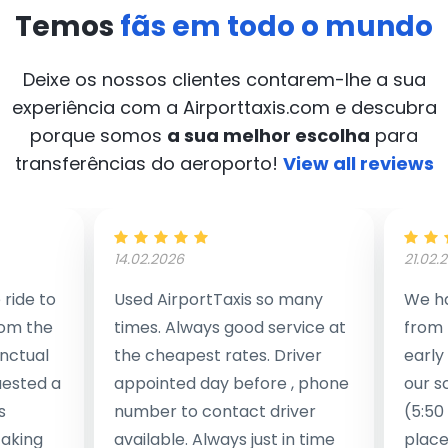
Temos
fãs em todo o mundo
Deixe os nossos clientes contarem-lhe a sua
experiência com a Airporttaxis.com
e descubra
porque somos
a sua melhor escolha
para
transferências do aeroporto!
View all reviews
14.02.2026
21.02.
ride to
Used AirportTaxis so many
We ha
rom the
times. Always good service at
from 
nctual
the cheapest rates. Driver
early
uested a
appointed day before , phone
our s
s
number to contact driver
(5:50
taking
available. Always just in time
place