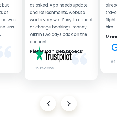
t but
as asked. App needs update
alrea
s of
and refreshments, website
travel
rvice was
works very wel. Easy to cancel
fligh
ne less
or change bookings, money
him.
.
within two days back on the
Man
account.
Pieter Van den broeck
84 
35 reviews