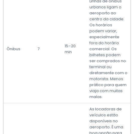
Linhas de ônibus
urbanos ligam o
aeroporto ao
centro da cidade.
Os horários
podem variar,
especialmente
fora do horário
15–20
Ônibus
7
comercial. Os
min
bilhetes podem
ser comprados no
terminal ou
diretamente com o
motorista. Menos
prático para quem
viaja com muitas
malas.
As locadoras de
veículos estão
disponíveis no
aeroporto. É uma
boa opção para