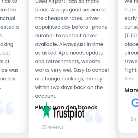
ride to
Used AirportTaxis so many
We ha
rom the
times. Always good service at
from 
nctual
the cheapest rates. Driver
early
uested a
appointed day before , phone
our s
s
number to contact driver
(5:50
taking
available. Always just in time
place
t but
as asked. App needs update
alrea
s of
and refreshments, website
travel
rvice was
works very wel. Easy to cancel
fligh
ne less
or change bookings, money
him.
.
within two days back on the
Man
account.
Pieter Van den broeck
84 
35 reviews