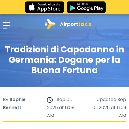
Airport
taxis
Tradizioni di Capodanno in
Germania: Dogane per la
Buona Fortuna
By
Sophie
Sep 01,
Updated Sep
Bennett
2025 at 6:08
01, 2025 at 6:09
AM
AM