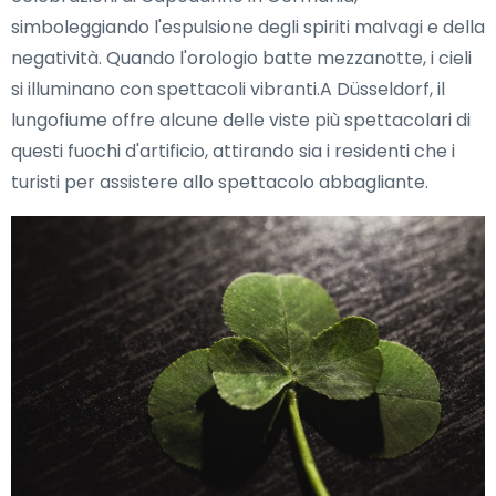
simboleggiando l'espulsione degli spiriti malvagi e della
negatività. Quando l'orologio batte mezzanotte, i cieli
si illuminano con spettacoli vibranti.A Düsseldorf, il
lungofiume offre alcune delle viste più spettacolari di
questi fuochi d'artificio, attirando sia i residenti che i
turisti per assistere allo spettacolo abbagliante.