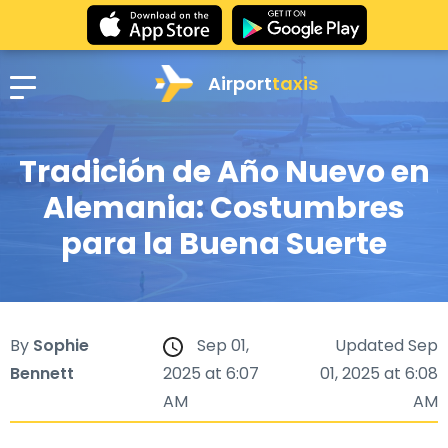
Airport
taxis
Tradición de Año Nuevo en
Alemania: Costumbres
para la Buena Suerte
By
Sophie
Sep 01,
Updated Sep
Bennett
2025 at 6:07
01, 2025 at 6:08
AM
AM