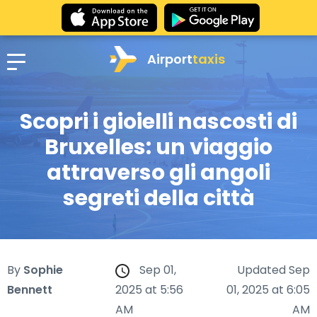
Airport
taxis
Scopri i gioielli nascosti di
Bruxelles: un viaggio
attraverso gli angoli
segreti della città
By
Sophie
Sep 01,
Updated Sep
Bennett
2025 at 5:56
01, 2025 at 6:05
AM
AM