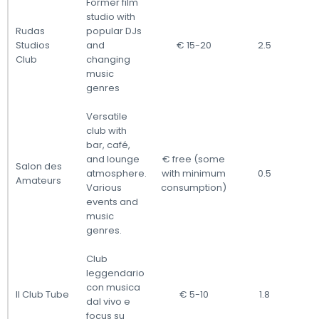
Former film
studio with
Rudas
popular DJs
Studios
and
€ 15-20
2.5
Club
changing
music
genres
Versatile
club with
bar, café,
and lounge
€ free (some
Salon des
atmosphere.
with minimum
0.5
Amateurs
Various
consumption)
events and
music
genres.
Club
leggendario
con musica
Il Club Tube
€ 5-10
1.8
dal vivo e
focus su