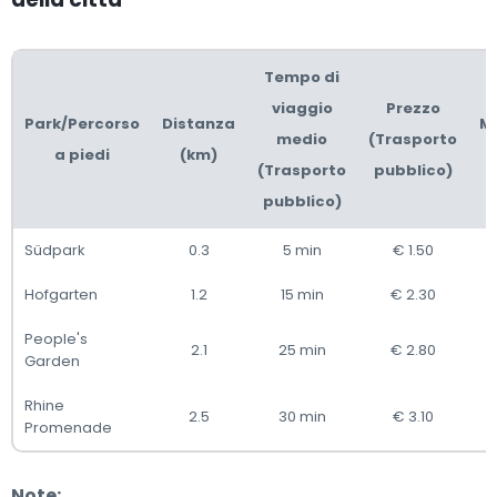
Tempo di
viaggio
Prezzo
Park/Percorso
Distanza
Me
medio
(Trasporto
a piedi
(km)
(Trasporto
pubblico)
pubblico)
Südpark
0.3
5 min
€ 1.50
Hofgarten
1.2
15 min
€ 2.30
People's
2.1
25 min
€ 2.80
Garden
Rhine
2.5
30 min
€ 3.10
Promenade
Note: