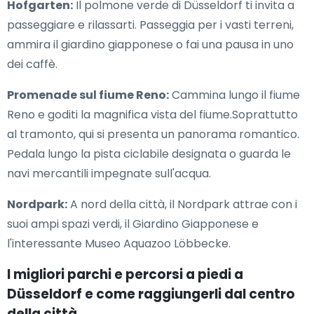
Hofgarten:
Il polmone verde di Düsseldorf ti invita a
passeggiare e rilassarti. Passeggia per i vasti terreni,
ammira il giardino giapponese o fai una pausa in uno
dei caffè.
Promenade sul fiume Reno:
Cammina lungo il fiume
Reno e goditi la magnifica vista del fiume.Soprattutto
al tramonto, qui si presenta un panorama romantico.
Pedala lungo la pista ciclabile designata o guarda le
navi mercantili impegnate sull'acqua.
Nordpark:
A nord della città, il Nordpark attrae con i
suoi ampi spazi verdi, il Giardino Giapponese e
l'interessante Museo Aquazoo Löbbecke.
I migliori parchi e percorsi a piedi a
Düsseldorf e come raggiungerli dal centro
della città