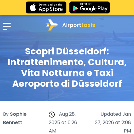
Airport
taxis
Scopri Düsseldorf:
Intrattenimento, Cultura,
Vita Notturna e Taxi
Aeroporto di Düsseldorf
By
Sophie
Aug 28,
Updated Jan
Bennett
2025 at 6:26
27, 2026 at 2:08
AM
PM