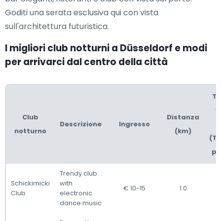
Goditi una serata esclusiva qui con vista
sull'architettura futuristica.
I migliori club notturni a Düsseldorf e modi
per arrivarci dal centro della città
Te
v
Club
Distanza
Descrizione
Ingresso
notturno
(km)
(Tr
pu
Trendy club
Schickimicki
with
€ 10-15
1.0
Club
electronic
dance music