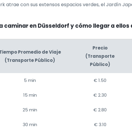
park atrae con sus extensos espacios verdes, el Jardín J
 caminar en Düsseldorf y cómo llegar a ellos 
Precio
Tiempo Promedio de Viaje
(Transporte
(Transporte Público)
Público)
5 min
€ 1.50
15 min
€ 2.30
25 min
€ 2.80
30 min
€ 3.10