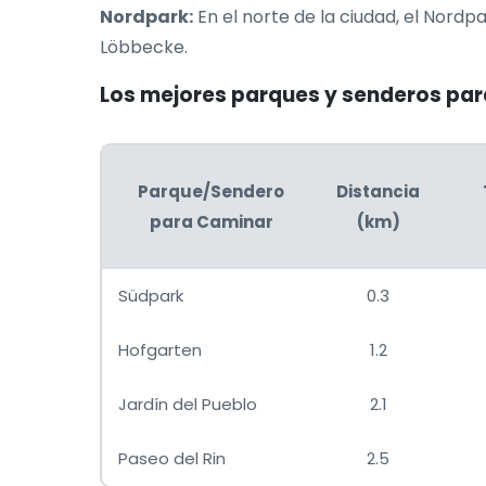
Nordpark:
En el norte de la ciudad, el Nord
Löbbecke.
Los mejores parques y senderos para
Parque/Sendero
Distancia
para Caminar
(km)
Südpark
0.3
Hofgarten
1.2
Jardín del Pueblo
2.1
Paseo del Rin
2.5