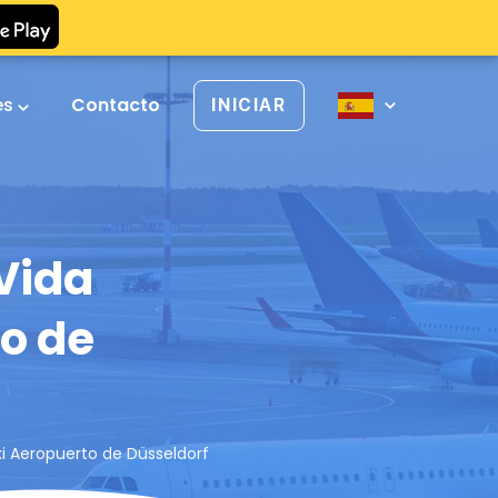
es
Contacto
INICIAR
 Vida
o de
xi Aeropuerto de Düsseldorf