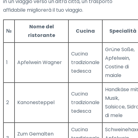
in un viaggio verso un'altra città, un trasporto
affidabile migliorerà il tuo viaggio.
Nome del
№
Cucina
Specialità
ristorante
Grüne Soße,
Cucina
Apfelwein,
1
Apfelwein Wagner
tradizionale
Costine di
tedesca
maiale
Handkäse mi
Cucina
Musik,
2
Kanonesteppel
tradizionale
Salsicce, Sidr
tedesca
di mele
Cucina
Schweinehax
Zum Gemalten