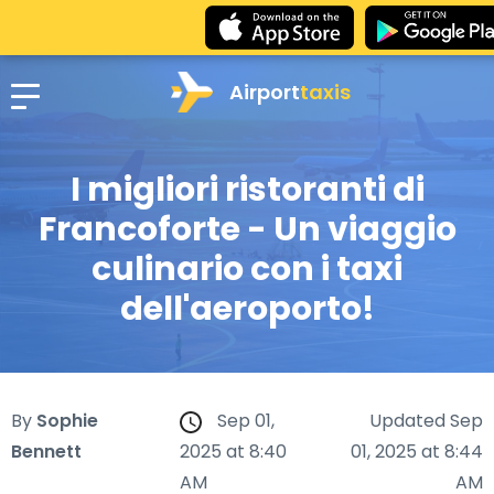
Airport
taxis
I migliori ristoranti di
Francoforte - Un viaggio
culinario con i taxi
dell'aeroporto!
By
Sophie
Sep 01,
Updated Sep
Bennett
2025 at 8:40
01, 2025 at 8:44
AM
AM