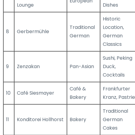
European
Lounge
Dishes
Historic
Traditional
Location,
8
Gerbermühle
German
German
Classics
Sushi, Peking
9
Zenzakan
Pan-Asian
Duck,
Cocktails
Café &
Frankfurter
10
Café Siesmayer
Bakery
Kranz, Pastri
Traditional
11
Konditorei Hollhorst
Bakery
German
Cakes