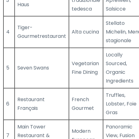
3
tradizionale
Apfelwein,
Haus
tedesca
Salsicce
Stellato
Tiger-
4
Alta cucina
Michelin, Men
Gourmetrestaurant
stagionale
Locally
Vegetarian
Sourced,
5
Seven Swans
Fine Dining
Organic
Ingredients
Truffles,
Restaurant
French
6
Lobster, Foie
Français
Gourmet
Gras
Main Tower
Panoramic
Modern
7
Restaurant &
View, Fusion