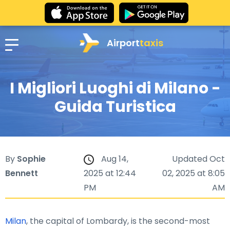
Airport
taxis
I Migliori Luoghi di Milano -
Guida Turistica
By
Sophie
Aug 14,
Updated Oct
Bennett
2025 at 12:44
02, 2025 at 8:05
PM
AM
Milan
, the capital of Lombardy, is the second-most