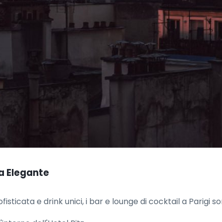
ta Elegante
icata e drink unici, i bar e lounge di cocktail a Parigi so