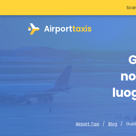
Scar
Airport
taxis
G
no
luo
Guida
Airport Taxi
Blog