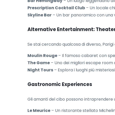
Bar Hemingway
– Un luogo leggendario all'
Prescription Cocktail Club
– Un locale chi
Skyline Bar
– Un bar panoramico con una vi
Alternative Entertainment: Theate
Se stai cercando qualcosa di diverso, Parigi
Moulin Rouge
– Il famoso cabaret con spe
The Game
– Uno dei migliori escape room di
Night Tours
– Esplora i luoghi più misteriosi 
Gastronomic Experiences
Gli amanti del cibo possono intraprendere un 
Le Meurice
– Un ristorante stellato Micheli