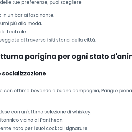
delle tue preferenze, puoi scegliere:
o in un bar affascinante.
urni più alla moda.
lo teatrale.
iate attraverso i siti storici della città.
notturna parigina per ogni stato d'an
 socializzazione
le con ottime bevande e buona compagnia, Parigi è piena 
dese con un'ottima selezione di whiskey.
ritannico vicino al Pantheon.
nte noto per i suoi cocktail signature.