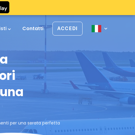
isti
Contatti
ACCEDI
ta
ori
 una
rimenti per una serata perfetta