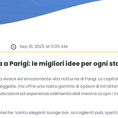
Sep 01, 2025 at 11:05 AM
a Parigi: le migliori idee per ogni s
la vivace ed emozionante vita notturna di Parigi. La capit
ggiate, ma offre una vasta gamma di opzioni di intratten
brazioni ed esperienze indimenticabili mentre scopri i mig
enoteche. Vanta eleganti lounge bar, accoglienti pub, spett