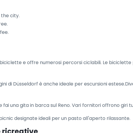
the city.
ree.
fee.
iciclette e offre numerosi percorsi ciclabili. Le biciclette
ni di Düsseldorf è anche ideale per escursioni estese.Dive
fai una gita in barca sul Reno. Vari fornitori offrono giri t
cnic designate ideali per un pasto all'aperto rilassante.
 ricreative