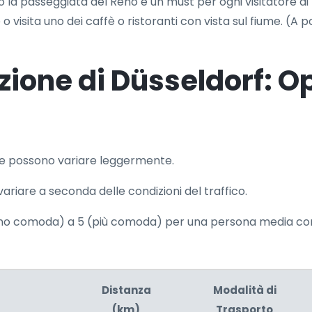
la passeggiata del Reno è un must per ogni visitatore di D
o visita uno dei caffè o ristoranti con vista sul fiume. (A 
zione di Düsseldorf: Op
 e possono variare leggermente.
ariare a seconda delle condizioni del traffico.
meno comoda) a 5 (più comoda) per una persona media co
Distanza
Modalità di
(km)
Trasporto