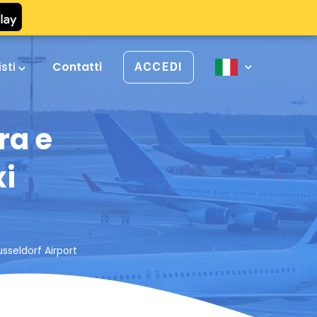
isti
Contatti
ACCEDI
ra e
xi
usseldorf Airport