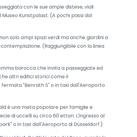
asseggiata con le sue ampie distese, viali
 il Museo Kunstpalast. (A pochi passi dal
e non solo ampi spazi verdi ma anche giardini a
a contemplazione. (Raggiungibile con la linea
 gemma barocca che invita a passeggiate ed
e altri edifici storici come il
 fermata "Benrath S" o in taxi dall'Aeroporto
ald è una meta popolare per famiglie e
cie di uccelli su circa 60 ettari. L'ingresso al
ark" o in taxi dall'Aeroporto di Düsseldorf.)