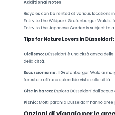
Additional Notes
Bicycles can be rented at various locations in 
Entry to the Wildpark Grafenberger Wald is f
Entry to the Japanese Garden is subject to a 
Tips for Nature Lovers in Düsseldorf:
Ciclismo:
Düsseldorf è una città amica delle b
della città.
Escursionismo:
Il Grafenberger Wald ai margi
foresta e offrono splendide viste sulla città.
Gite in barca:
Esplora Düsseldorf dall'acqua e 
Picnic:
Molti parchi a Düsseldorf hanno aree pi
Opzioni di viaggio per le aree