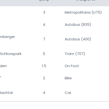
3
Metropolitana (U75)
4
Autobus (835)
enberger
7
Autobus (400)
& Schlosspark
5
Tram (707)
rden
1.5
On Foot
"
2
Bike
Bachtal
4
Car