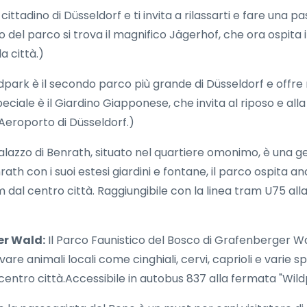
ittadino di Düsseldorf e ti invita a rilassarti e fare una p
ro del parco si trova il magnifico Jägerhof, che ora ospita
a città.)
Südpark è il secondo parco più grande di Düsseldorf e offr
iale è il Giardino Giapponese, che invita al riposo e all
'Aeroporto di Düsseldorf.)
Palazzo di Benrath, situato nel quartiere omonimo, è una
ath con i suoi estesi giardini e fontane, il parco ospita anch
 dal centro città. Raggiungibile con la linea tram U75 alla
er Wald:
Il Parco Faunistico del Bosco di Grafenberger W
re animali locali come cinghiali, cervi, caprioli e varie spe
centro città.Accessibile in autobus 837 alla fermata "Wildp