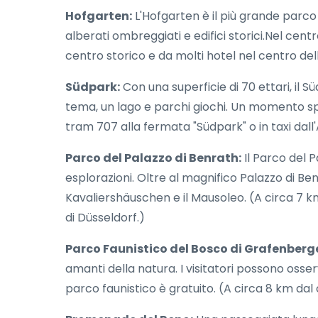
Hofgarten:
L'Hofgarten è il più grande parco c
alberati ombreggiati e edifici storici.Nel cent
centro storico e da molti hotel nel centro dell
Südpark:
Con una superficie di 70 ettari, il 
tema, un lago e parchi giochi. Un momento spec
tram 707 alla fermata "Südpark" o in taxi dall
Parco del Palazzo di Benrath:
Il Parco del 
esplorazioni. Oltre al magnifico Palazzo di Benr
Kavaliershäuschen e il Mausoleo. (A circa 7 km
di Düsseldorf.)
Parco Faunistico del Bosco di Grafenberg
amanti della natura. I visitatori possono osserva
parco faunistico è gratuito. (A circa 8 km dal 