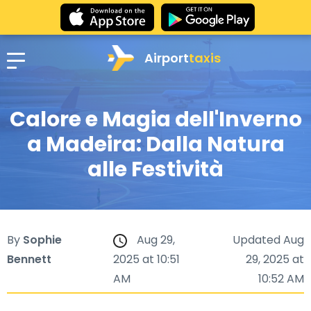
Airport
taxis
Calore e Magia dell'Inverno
a Madeira: Dalla Natura
alle Festività
By
Sophie
Aug 29,
Updated Aug
Bennett
2025 at 10:51
29, 2025 at
AM
10:52 AM