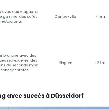
e avec des magasins
de gamme, des cafés
Centre-ville
~1 km
 restaurants
er branché avec des
es individuelles, des
Flingern
~2 km
ins de seconde main
 concept stores
ing avec succès à Düsseldorf