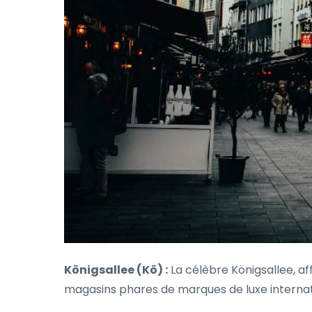
Königsallee (Kö) :
La célèbre Königsallee, a
magasins phares de marques de luxe internatio