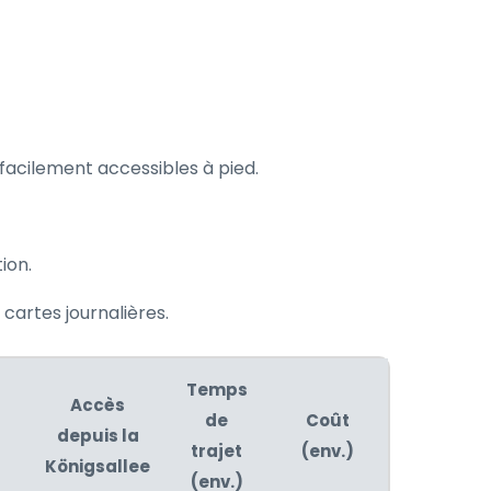
facilement accessibles à pied.
ion.
cartes journalières.
Temps
Accès
de
Coût
depuis la
)
trajet
(env.)
Königsallee
(env.)