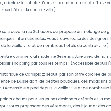
e, admirez les chefs-d'œuvre architecturaux et offrez-v
mbreux hôtels du centre-ville.)
ee se trouve la rue Schadow, qui propose un mélange de 
arques internationales, vous trouverez ici des designers
e la vieille ville et de nombreux hôtels du centre-ville.)
le centre commercial moderne Sevens attire avec de nom
aisir shopping par tous les temps ! (Accessible depuis l'
storique de Carlsplatz séduit par son offre colorée de pro
adjacente de Düsseldorf, de petites boutiques, des magas
r. (Accessible à pied depuis la vieille ville et de nombreux 
points chauds pour les jeunes designers créatifs et la mod
pt stores proposant des vêtements, des bijoux et des ac