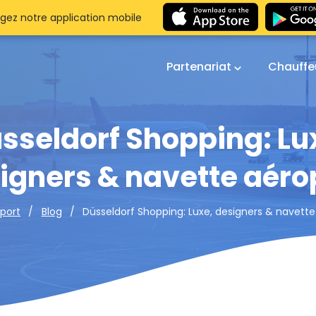
gez notre application mobile
Partenariat
Chauffe
sseldorf Shopping: Lu
igners & navette aéro
Düsseldorf Shopping: Luxe, designers & navette
oport
Blog