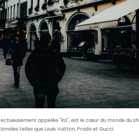
ffectueusement appelée "Kö", est le cœur du monde du sho
nales telles que Louis Vuitton, Prada et Gucci.