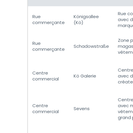
Rue c
Rue
Königsallee
avec d
commerçante
(Kö)
marqu
Zone p
Rue
Schadowstraße
magasi
commerçante
vêteme
Centre
Centre
Kö Galerie
avec 
commercial
créate
Centr
Centre
avec 
Sevens
commercial
vêteme
grand 