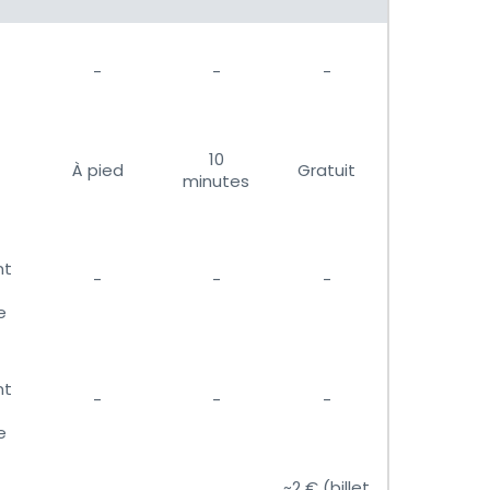
-
-
-
10
À pied
Gratuit
minutes
nt
-
-
-
e
nt
-
-
-
e
~2 € (billet