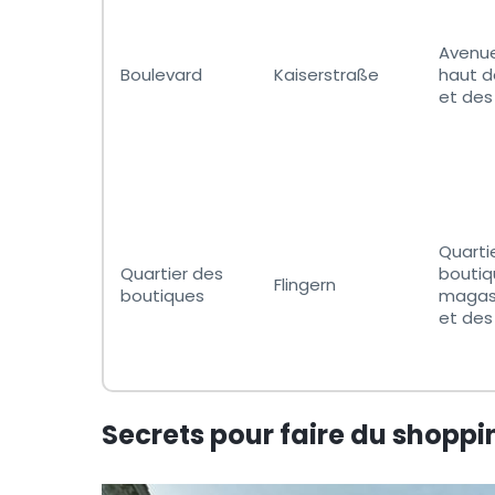
Avenu
Boulevard
Kaiserstraße
haut 
et des
Quarti
Quartier des
boutiqu
Flingern
boutiques
magas
et des
Secrets pour faire du shopp