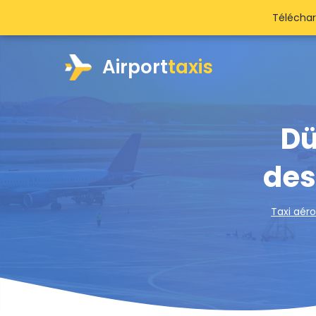
Téléchar
Airport
taxis
Dü
des
Taxi aér