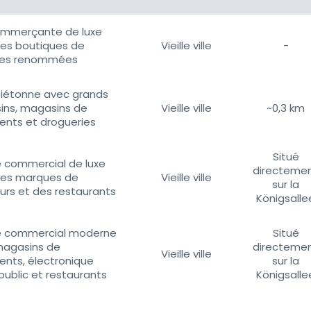
ommerçante de luxe
es boutiques de
Vieille ville
-
es renommées
iétonne avec grands
ns, magasins de
Vieille ville
~0,3 km
nts et drogueries
Situé
 commercial de luxe
directeme
des marques de
Vieille ville
sur la
urs et des restaurants
Königsalle
e commercial moderne
Situé
magasins de
directeme
Vieille ville
nts, électronique
sur la
public et restaurants
Königsalle