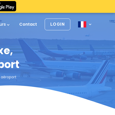
urs
Contact
LOGIN
xe,
port
 aéroport