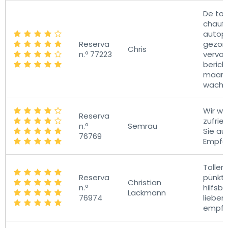
De to
chauf
autop
Reserva
gezor
Chris
n.º 77223
vervan
berich
maar 
wacht
Wir wa
Reserva
zufrie
n.º
Semrau
Sie au
76769
Empfe
Toller 
Reserva
pünktl
Christian
n.º
hilfsbe
Lackmann
76974
lieben
empfeh