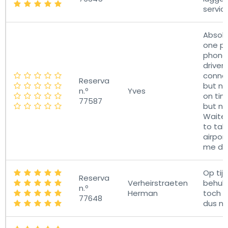
servic
Absolu
one pi
phone.
driver
connec
Reserva
but no
n.º
Yves
on tim
77587
but no
Waited
to tak
airpor
me do
Op tijd
Reserva
Verheirstraeten
behulp
n.º
Herman
toch v
77648
dus ni