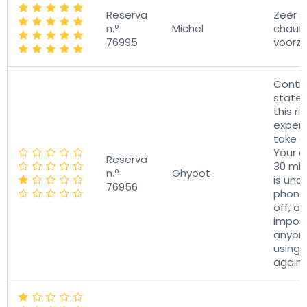
Reserva
Zeer 
n.º
Michel
chauff
76995
voorzi
Contra
stated
this ri
experi
take a
Your d
Reserva
30 min
n.º
Ghyoot
is una
76956
phone
off, a
imposs
anyone.
using 
again.