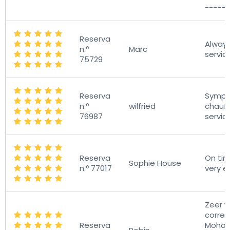
------
Reserva
Always
n.º
Marc
servic
75729
Reserva
Sympa
n.º
wilfried
chauff
76987
servic
Reserva
On time
Sophie House
n.º 77017
very e
Zeer v
correc
Reserva
Moham