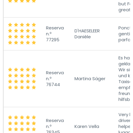
but Fa
great.
Reserva
Ponctu
D'HAESELEER
n.º
gentil
Danièle
77295
parfait
Es hat
geklap
Wir si
Reserva
und k
n.º
Martina Säger
Taxise
76744
empfeh
freund
hilfsbe
Very h
Reserva
driver.
n.º
Karen Vella
helped
76345
luggag