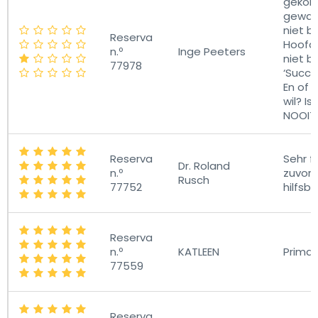
gekome
gewach
niet b
Reserva
Hoofd
n.º
Inge Peeters
niet b
77978
‘Succe
En of 
wil? Is
NOOIT 
Reserva
Sehr f
Dr. Roland
n.º
zuvor
Rusch
77752
hilfsbe
Reserva
n.º
KATLEEN
Prima 
77559
Reserva