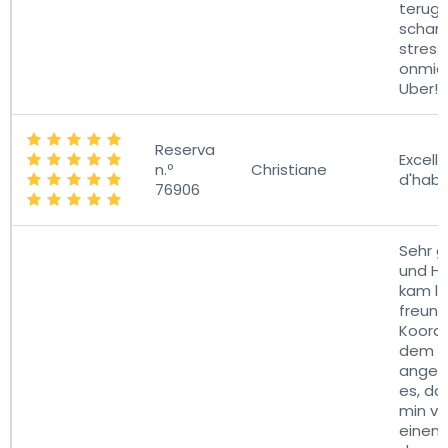
terugg
schand
stress
onmidd
Uber!!!!
Reserva
Excel
n.º
Christiane
d'habi
76906
Sehr 
und He
kam lei
freund
Koordi
dem Ta
angeru
es, das
min ve
einem 