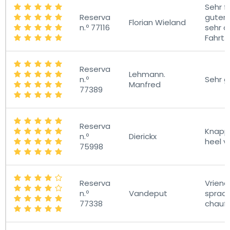
Sehr f
Reserva
guter 
Florian Wieland
n.º 77116
sehr 
Fahrt.
Reserva
Lehmann.
n.º
Sehr g
Manfred
77389
Reserva
Knappe
n.º
Dierickx
heel vr
75998
Reserva
Vriende
n.º
Vandeput
spraa
77338
chauff