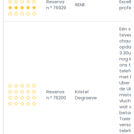
Reserva
Excell
RENE
n.º 76929
profes
Eén st
teveel!
chauff
opdag
3.30u '
nog in
ons ti
telefo
met h
Uber t
de Ube
Reserva
Kristel
miste
n.º 76200
Degraeve
vlucht
wat w
betaal
Taxis
versch
telefo