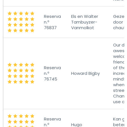
Reserva
Els en Walter
Gezell
n.º
Tambuyzer-
door v
76837
Vanmolkot
chauff
Our dri
aweso
welco
friend
Reserva
of the
n.º
Howard Bigby
incred
76745
mindfu
when n
street
Chania
use ag
Reserva
Kan g
n.º
Hugo
beter.