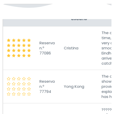
Nombre de
Calificación
Reserva
C
usuario
The dr
time, v
Reserva
very c
n.º
Cristina
smooth
77086
Eindho
arrive
catch t
The dr
Reserva
show u
n.º
Yong Kong
provi
77794
explan
has h
??????