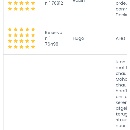
Robin
n.º 76812
orde.
commu
Danku
Reserva
n.º
Hugo
Alles 
76498
Ik ont
met b
chauff
Moham
chauff
heeft 
ons a
keren 
afgeh
terugg
stuurd
naar c