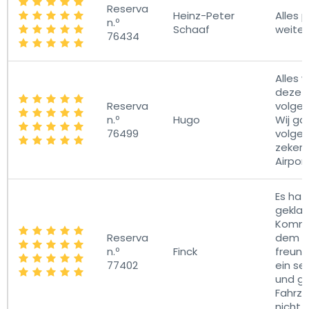
Reserva
Heinz-Peter
Alles p
n.º
Schaaf
weiter
76434
Alles 
deze k
Reserva
volgen
n.º
Hugo
Wij ga
76499
volgen
zekerb
Airport..
Es hat
geklap
Kommu
Reserva
dem Fa
n.º
Finck
freundl
77402
ein se
und g
Fahrze
nicht 