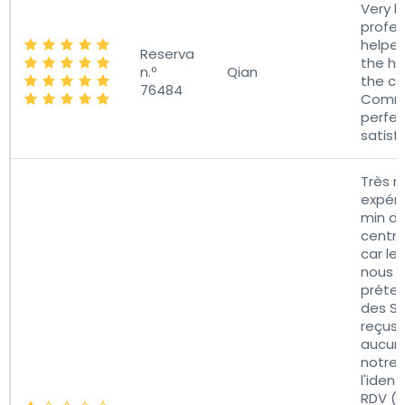
Very k
profes
helpe
Reserva
the he
n.º
Qian
the car
76484
Commu
perfec
satisfi
Très 
expéri
min de
centra
car le
nous t
préten
des SM
reçus)
aucun
notre
l'ident
RDV (Qu