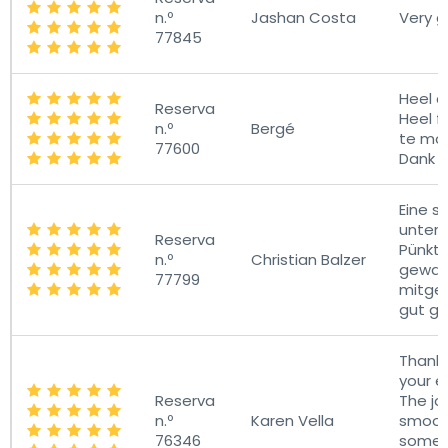
n.º
Jashan Costa
Very 
77845
Heel a
Reserva
Heel fi
n.º
Bergé
te mog
77600
Dank 
Eine s
unterh
Reserva
Pünktl
n.º
Christian Balzer
gewart
77799
mitgeb
gut g
Thank 
your ex
Reserva
The jo
n.º
Karen Vella
smoot
76346
some 