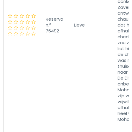
aanko
Zaven
antwoo
Reserva
chauffe
n.º
Lieve
dat hi
76492
afhalen
checke
zou zij
liet h
de ch
was n
thuisa
naar d
De Dis
onbere
Moham
zijn vr
vrijwil
afhale
heel v
Moha