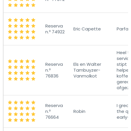
Reserva
Eric Capette
Parfait
n.º 74922
Heel t
servic
Reserva
Els en Walter
stipt o
n.º
Tambuyzer-
helpen
76836
Vanmolkot
koffers
gerede
afgeze
Reserva
I grea
n.º
Robin
the qu
76664
early-