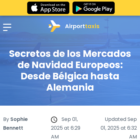
Airport
taxis
Secretos de los Mercados
de Navidad Europeos:
Desde Bélgica hasta
Alemania
By
Sophie
Sep 01,
Updated Sep
Bennett
2025 at 6:29
01, 2025 at 6:32
AM
AM