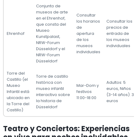
Conjunto de
museos de arte
Consultar
en el Ehrenhof,
los horarios
Consultar los
que consta del
de
precios de
Museo
Ehrenhof
apertura
entrada de
Kunstpalast,
de los
los museos
NRW-Forum
museos
individuales
Düsseldorf y el
individuales
NRW-Forum
Düsseldorf
Torre del
Torre de castillo
Castillo (el
histórica con
Adultos: 5
Museo
Mar-Dom y
museo infantil
euros, Niños
Infantil está
festivos
interactivo sobre
(3-14 años): 3
ubicado en
11:00-18:00
la historia de
euros
la Torre del
Düsseldorf
Castillo)
Teatro y Conciertos: Experiencias