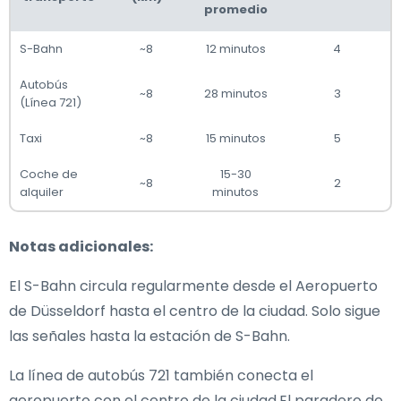
promedio
S-Bahn
~8
12 minutos
4
Autobús
~8
28 minutos
3
(Línea 721)
Taxi
~8
15 minutos
5
Coche de
15-30
~8
2
alquiler
minutos
Notas adicionales:
El S-Bahn circula regularmente desde el Aeropuerto
de Düsseldorf hasta el centro de la ciudad. Solo sigue
las señales hasta la estación de S-Bahn.
La línea de autobús 721 también conecta el
aeropuerto con el centro de la ciudad.El paradero de