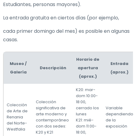
Estudiantes, personas mayores).
La entrada gratuita en ciertos días (por ejemplo,
cada primer domingo del mes) es posible en algunas
casas.
Horario de
Museo /
Entrada
Descripción
apertura
Galería
(aprox.)
(aprox.)
K20: mar-
dom 10:00-
Colección
18:00,
Colección
significativa de
cerrado los
Variable
de Arte de
arte moderno y
lunes
dependiendo
Renania
contemporáneo
K21: mié-
de la
del Norte-
con dos sedes:
dom 11:00-
exposición
Westfalia
K20 y K21
18:00,