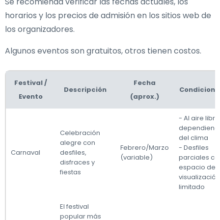
Se recomienda verificar las fechas actuales, los
horarios y los precios de admisión en los sitios web de
los organizadores.
Algunos eventos son gratuitos, otros tienen costos.
Festival /
Fecha
Descripción
Condicione
Evento
(aprox.)
- Al aire libre
dependiend
Celebración
del clima
alegre con
Febrero/Marzo
- Desfiles
Carnaval
desfiles,
(variable)
parciales co
disfraces y
espacio de
fiestas
visualización
limitado
El festival
popular más