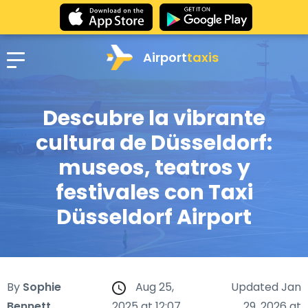
Airport
taxis
Descubre la vibrante
cultura de Düsseldorf:
museos, teatros y
festivales con Taxi
Düsseldorf Airport
By
Sophie
Aug 25,
Updated Jan
Bennett
2025 at 12:07
29, 2026 at