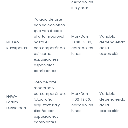
cerrado los
lun y mar
Palacio de arte
con colecciones
que van desde
el arte medieval
Mar-Dom
Variable
Museo
hasta el
10:00-18:00,
dependiendo
Kunstpalast
contemporáneo,
cerrado los
de la
así como
lunes
exposición
exposiciones
especiales
cambiantes
Foro de arte
moderno y
contemporáneo,
Mar-Dom
Variable
NRW-
fotografía,
11:00-19:00,
dependiendo
Forum
arquitectura y
cerrado los
de la
Düsseldorf
diseño con
lunes
exposición
exposiciones
cambiantes