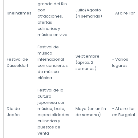
grande del Rin
con
Julio/Agosto
Rheinkirmes
- Al aire libre
atracciones,
(4 semanas)
ofertas
culinarias y
música en vivo
Festival de
música
Septiembre
Festival de
internacional
- Varios
(aprox. 2
Düsseldorf
con conciertos
lugares
semanas)
de música
clásica
Festival de la
cultura
japonesa con
Día de
música, baile,
Mayo (en un fin
- Al aire libre
Japón
especialidades
de semana)
en Burgplatz
culinarias y
puestos de
venta