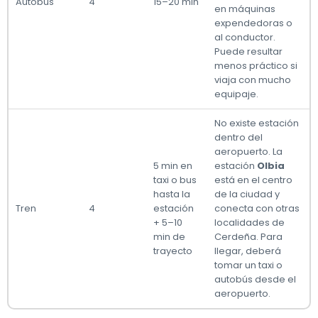
Autobús
4
15–20 min
en máquinas
expendedoras o
al conductor.
Puede resultar
menos práctico si
viaja con mucho
equipaje.
No existe estación
dentro del
aeropuerto. La
5 min en
estación
Olbia
taxi o bus
está en el centro
hasta la
de la ciudad y
Tren
4
estación
conecta con otras
+ 5–10
localidades de
min de
Cerdeña. Para
trayecto
llegar, deberá
tomar un taxi o
autobús desde el
aeropuerto.