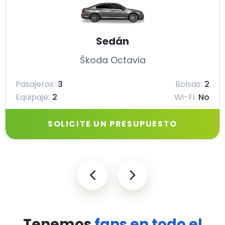
Sedán
Škoda Octavia
Pasajeros:
3
Bolsas:
2
Equipaje:
2
Wi-Fi:
No
SOLICITE UN PRESUPUESTO
Tenemos
fans en todo el