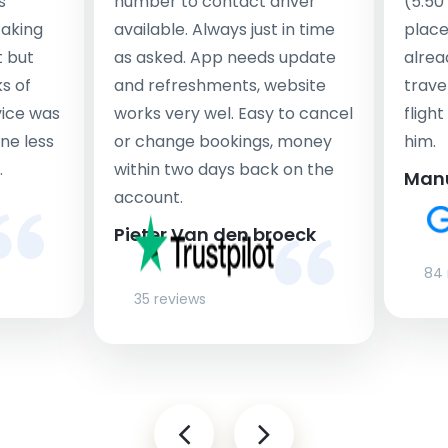
s
number to contact driver
(5:50
taking
available. Always just in time
place
t but
as asked. App needs update
alrea
s of
and refreshments, website
travel
rvice was
works very wel. Easy to cancel
fligh
ne less
or change bookings, money
him.
.
within two days back on the
Man
account.
Pieter Van den broeck
84 
35 reviews