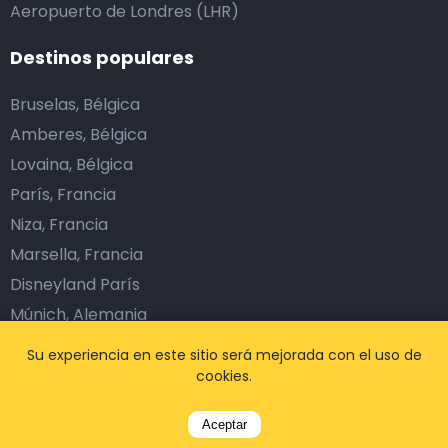
Aeropuerto de Londres (LHR)
Destinos populares
Bruselas, Bélgica
Amberes, Bélgica
Lovaina, Bélgica
París, Francia
Niza, Francia
Marsella, Francia
Disneyland París
Múnich, Alemania
Fráncfort, Alemania
Su experiencia en este sitio será mejorada con el uso de
Dublín, Irlanda
cookies.
Ámsterdam, Países Bajos
Aceptar
Barcelona, España