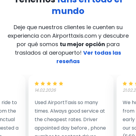
mundo
Deje que nuestros clientes le cuenten su
experiencia con Airporttaxis.com
y descubre
por qué somos
tu mejor opción
para
traslados al aeropuerto!
Ver todas las
reseñas
14.02.2026
21.02.
ride to
Used AirportTaxis so many
We ha
rom the
times. Always good service at
from 
nctual
the cheapest rates. Driver
early
uested a
appointed day before , phone
our s