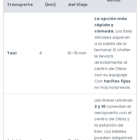
Notas
Transporte
(km)
del Viaje
La opción más
rápida y
cómoda.
Los taxis
oficiales esperan
a la salida de la
terminal. El chófer
Taxi
4
10–15 min
le llevará
directamente al
centro de Olbia
con su equipaje.
Con
tarifas fijas
no hay sorpresas.
Las líneas urbanas
2 y 10
conectan el
aeropuerto con el
centro de Olbia y
la estación de
tren. Los billetes
pueden adquirirse