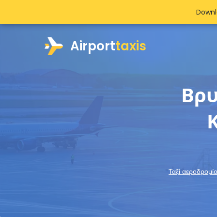
Downl
Airport
taxis
Βρυ
Ταξί αεροδρομί