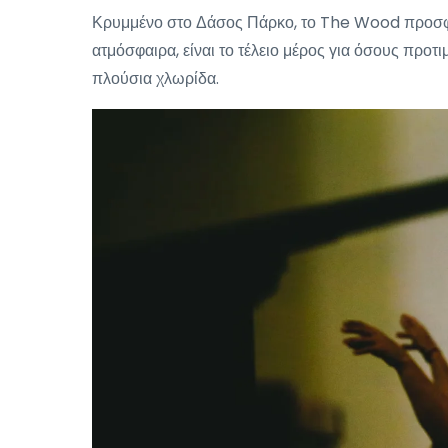
Κρυμμένο στο Δάσος Πάρκο, το The Wood προσφέρε
ατμόσφαιρα, είναι το τέλειο μέρος για όσους προ
πλούσια χλωρίδα.