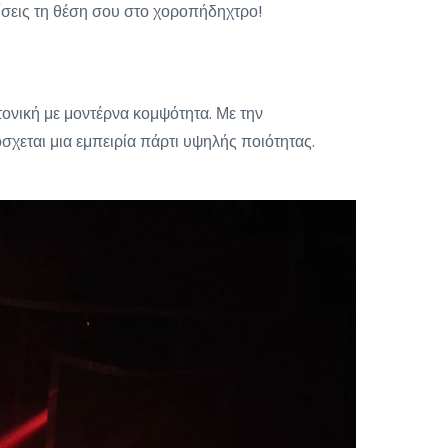
λίσεις τη θέση σου στο χοροπήδηχτρο!
τονική με μοντέρνα κομψότητα. Με την
σχεται μια εμπειρία πάρτι υψηλής ποιότητας.