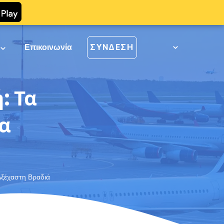
ί
Επικοινωνία
ΣΎΝΔΕΣΗ
: Τα
α
Αξέχαστη Βραδιά