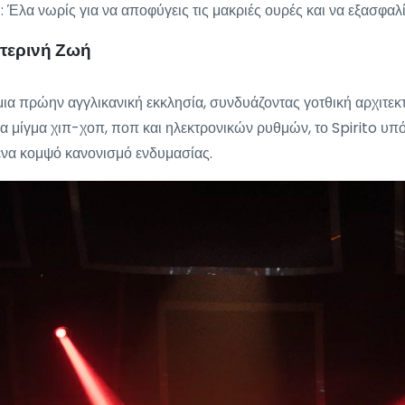
ύ: Έλα νωρίς για να αποφύγεις τις μακριές ουρές και να εξασφα
χτερινή Ζωή
 μια πρώην αγγλικανική εκκλησία, συνδυάζοντας γοτθική αρχιτεκ
α μίγμα χιπ-χοπ, ποπ και ηλεκτρονικών ρυθμών, το Spirito υπό
ένα κομψό κανονισμό ενδυμασίας.