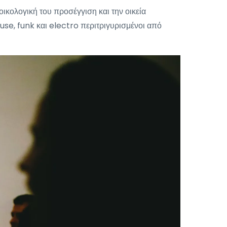
κολογική του προσέγγιση και την οικεία
use, funk και electro περιτριγυρισμένοι από