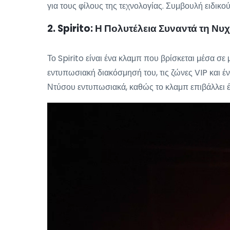
για τους φίλους της τεχνολογίας. Συμβουλή ειδικο
2. Spirito: Η Πολυτέλεια Συναντά τη Νυ
Το Spirito είναι ένα κλαμπ που βρίσκεται μέσα σε
εντυπωσιακή διακόσμησή του, τις ζώνες VIP και έν
Ντύσου εντυπωσιακά, καθώς το κλαμπ επιβάλλει 