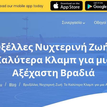
oad our mobile app today
Συνεργασία
Οδηγο
ξέλλες Νυχτερινή Ζωή
Καλύτερα Κλαμπ για μι
Αξέχαστη Βραδιά
Βρυξέλλες Νυχτερινή Ζωή: Τα Καλύτερα Κλαμπ για μια 
ου
Blog