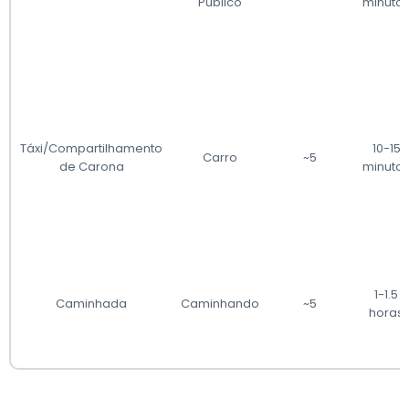
Público
minuto
Táxi/Compartilhamento
10-15
Carro
~5
de Carona
minuto
1-1.5
Caminhada
Caminhando
~5
horas