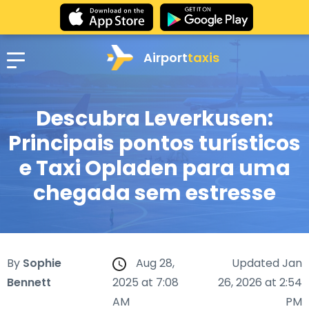
Airport
taxis
Descubra Leverkusen:
Principais pontos turísticos
e Taxi Opladen para uma
chegada sem estresse
By
Sophie
Aug 28,
Updated Jan
Bennett
2025 at 7:08
26, 2026 at 2:54
AM
PM