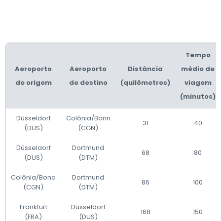
Tempo
Aeroporto
Aeroporto
Distância
médio de
de origem
de destino
(quilômetros)
viagem
(minutos)
Düsseldorf
Colônia/Bonn
31
40
(DUS)
(CGN)
Düsseldorf
Dortmund
68
80
(DUS)
(DTM)
Colônia/Bona
Dortmund
86
100
(CGN)
(DTM)
Frankfurt
Düsseldorf
168
150
(FRA)
(DUS)