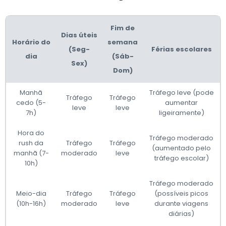
Fim de
Dias úteis
Horário do
semana
(Seg-
Férias escolares
dia
(Sáb-
Sex)
Dom)
Manhã
Tráfego leve (pode
Tráfego
Tráfego
cedo (5-
aumentar
leve
leve
7h)
ligeiramente)
Hora do
Tráfego moderado
rush da
Tráfego
Tráfego
(aumentado pelo
manhã (7-
moderado
leve
tráfego escolar)
10h)
Tráfego moderado
Meio-dia
Tráfego
Tráfego
(possíveis picos
(10h-16h)
moderado
leve
durante viagens
diárias)