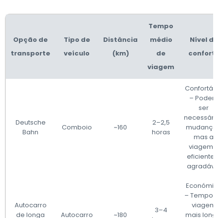
Tempo
Opção de
Tipo de
Distância
médio
Nível de
transporte
veículo
(km)
de
confort
viagem
Confortáv
– Pode
ser
necessári
Deutsche
2–2,5
Comboio
~160
mudanças
Bahn
horas
mas a
viagem 
eficiente 
agradáve
Económic
– Tempo 
Autocarro
viagem
3–4
de longa
Autocarro
~180
mais long