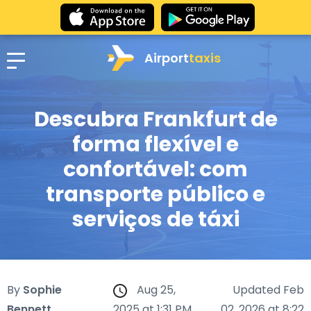
Airport
taxis
Descubra Frankfurt de
forma flexível e
confortável: com
transporte público e
serviços de táxi
By
Sophie
Aug 25,
Updated Feb
Bennett
2025 at 1:31 PM
02, 2026 at 8:22