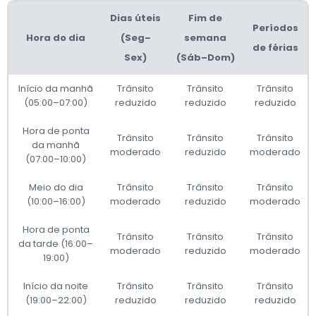
Dias úteis
Fim de
Períodos
Hora do dia
(Seg–
semana
de férias
Sex)
(Sáb–Dom)
Início da manhã
Trânsito
Trânsito
Trânsito
(05:00–07:00)
reduzido
reduzido
reduzido
Hora de ponta
Trânsito
Trânsito
Trânsito
da manhã
moderado
reduzido
moderado
(07:00–10:00)
Meio do dia
Trânsito
Trânsito
Trânsito
(10:00–16:00)
moderado
reduzido
moderado
Hora de ponta
Trânsito
Trânsito
Trânsito
da tarde (16:00–
moderado
reduzido
moderado
19:00)
Início da noite
Trânsito
Trânsito
Trânsito
(19:00–22:00)
reduzido
reduzido
reduzido