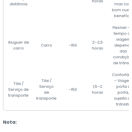
horas
distância
mas co
bom cust
benefíci
Flexível –
tempo d
viagem
Aluguer de
2–2,5
Carro
~150
depend
carro
horas
das
condiçõe
de trânsit
Confortáv
Táxi /
– Viage
Táxi /
Serviço
1,5–2
porta a
Serviço de
~150
de
horas
porta,
transporte
transporte
sujeita a
trânsito
Nota: